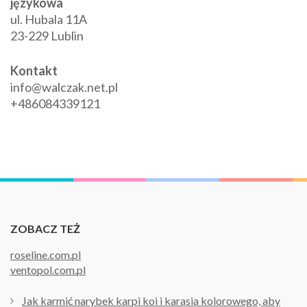
językowa
ul. Hubala 11A
23-229 Lublin
Kontakt
info@walczak.net.pl
+486084339121
ZOBACZ TEŻ
roseline.com.pl
ventopol.com.pl
Jak karmić narybek karpi koi i karasia kolorowego, aby