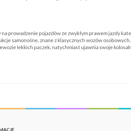
y na prowadzenie pojazdów ze zwykłym prawem jazdy kate
rukcje samonośne, znane z klasycznych wozów osobowych.
zewozie lekkich paczek, natychmiast ujawnia swoje kolosal
MACJE