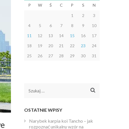
P
W
Ś
C
P
S
N
1
2
3
4
5
6
7
8
9
10
11
12
13
14
15
16
17
18
19
20
21
22
23
24
25
26
27
28
29
30
31
Szukaj:
OSTATNIE WPISY
Narybek karpia koi Tancho – jak
we
rozpoznać unikalny wzór na