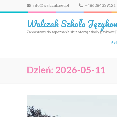
Skip
info@walczak.net.pl
+486084339121
to
content
Walczak Szkoła Języko
(Press
Enter)
Zapraszamy do zapoznania się z ofertą szkoły językowej
Sz
Dzień:
2026-05-11