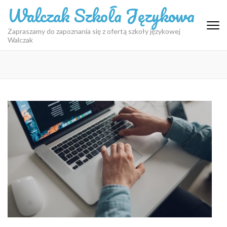
Skip
Walczak Szkoła Językowa
to
content
Zapraszamy do zapoznania się z ofertą szkoły językowej
Walczak
(Press
Enter)