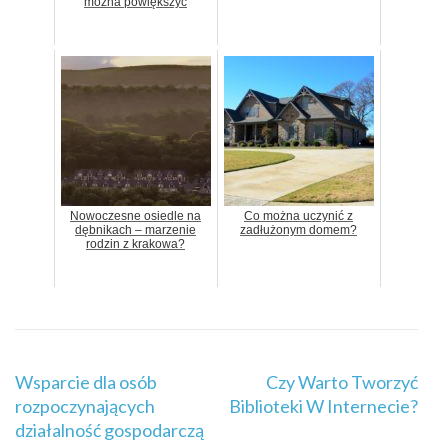
można powiększyć
Nowoczesne osiedle na
Co można uczynić z
dębnikach – marzenie
zadłużonym domem?
rodzin z krakowa?
Nawigacja
Wsparcie dla osób
Czy Warto Tworzyć
wpisu
rozpoczynających
Biblioteki W Internecie?
działalność gospodarczą