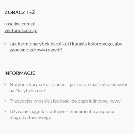
ZOBACZ TEŻ
roseline.com.pl
ventopol.com.pl
Jak karmić narybek karpi koi i karasia kolorowego, aby
zapewnić zdrowy rozwój?
INFORMACJE
Narybek karpia koi Tancho – jak rozpoznać unikalny wzór
na Narybek.com?
Tradycyjne włoskie słodkości do popołudniowej kawy
Używane ciągniki siodłowe – fundament transportu
długodystansowego