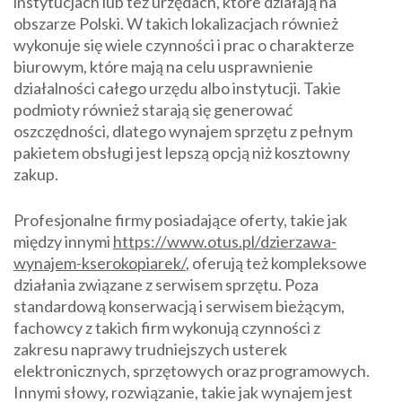
instytucjach lub też urzędach, które działają na
obszarze Polski. W takich lokalizacjach również
wykonuje się wiele czynności i prac o charakterze
biurowym, które mają na celu usprawnienie
działalności całego urzędu albo instytucji. Takie
podmioty również starają się generować
oszczędności, dlatego wynajem sprzętu z pełnym
pakietem obsługi jest lepszą opcją niż kosztowny
zakup.
Profesjonalne firmy posiadające oferty, takie jak
między innymi
https://www.otus.pl/dzierzawa-
wynajem-kserokopiarek/
, oferują też kompleksowe
działania związane z serwisem sprzętu. Poza
standardową konserwacją i serwisem bieżącym,
fachowcy z takich firm wykonują czynności z
zakresu naprawy trudniejszych usterek
elektronicznych, sprzętowych oraz programowych.
Innymi słowy, rozwiązanie, takie jak wynajem jest