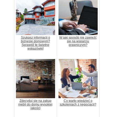
Szukasz informacji o
W jaki sposób nie zawieźć
biznesie domowym?
się na wsparciu
Sprawdź te świetne
prawniczym?
wskazówki!
Zdecyduj się na zakup
Co warto wiedzieć o
mebli do domu wysokiej
szkoleniach z negocjacji?
jakości