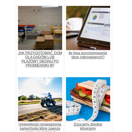
JAK PRZYGOTOWAĆ DOM
Ile trwa pozycjonowanie
DLA GADÓW LUB
stron internetowych?
PŁAZÓW? SIĘGNIJ PO
PROMIENNIKI IR!
Umiejętności prowadzenia
Zrzucamy zbędne
samochodu które zawsze
kilogramy