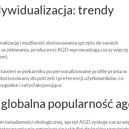
dywidualizacja: trendy
nalizację i możliwość dostosowania sprzętu do swoich
e oczekiwania, producenci AGD wprowadzają coraz więcej
zeń.
awień w piekarniku po personalizowane profile prania w
j dostosowany do potrzeb i preferencji użytkowników, co
 wygodne i satysfakcjonujące.
 globalna popularność a
 świadomości ekologicznej, sprzęt AGD zyskuje coraz wi
stosowania nie ogranicza się już tylko do krajów rozwinięt