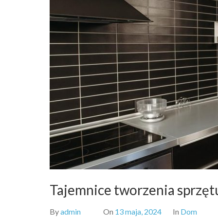
Tajemnice tworzenia sprzętu
By
admin
On
13 maja, 2024
In
Dom