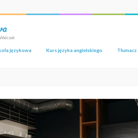
wa
 Walczak
koła językowa
Kurs języka angielskiego
Tłumacz 