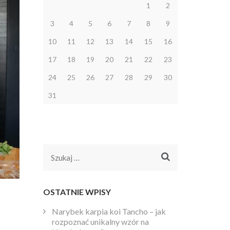
1
2
3
4
5
6
7
8
9
10
11
12
13
14
15
16
17
18
19
20
21
22
23
24
25
26
27
28
29
30
31
Szukaj:
OSTATNIE WPISY
Narybek karpia koi Tancho – jak
rozpoznać unikalny wzór na