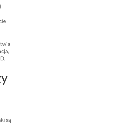
d
cie
atwia
ncja,
GD.
ży
ki są