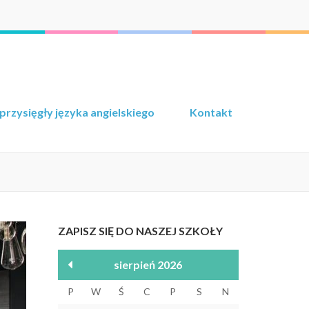
przysięgły języka angielskiego
Kontakt
ZAPISZ SIĘ DO NASZEJ SZKOŁY
sierpień 2026
P
W
Ś
C
P
S
N