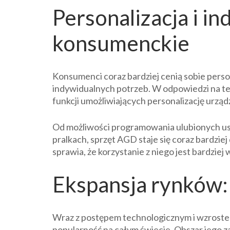
Personalizacja i in
konsumenckie
Konsumenci coraz bardziej cenią sobie perso
indywidualnych potrzeb. W odpowiedzi na t
funkcji umożliwiających personalizację urząd
Od możliwości programowania ulubionych ust
pralkach, sprzęt AGD staje się coraz bardzie
sprawia, że korzystanie z niego jest bardziej
Ekspansja rynków:
Wraz z postępem technologicznym i wzrostem
popularność na całym świecie. Obszar jego za