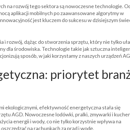
h na rozwój tego sektora są nowoczesne technologie. O
mocą aplikacji mobilnych po zaawansowane algorytmy w
innowacyjność jest kluczem do sukcesu w dzisiejszym świe
i rozwój, dążąc do stworzenia sprzętu, który nie tylko uł
azny dla środowiska. Technologie takie jak sztuczna intelige
ucjonizują sposób, w jaki korzystamy z naszych urządzeń A
etyczna: priorytet bran
i ekologicznymi, efektywność energetyczna stała się
ętu AGD. Nowoczesne lodówki, pralki, zmywarki i kuchen
ycia energii i wody, co nie tylko korzystnie wpływa na
 oszczędzać na rachunkach za prąd i wodę.