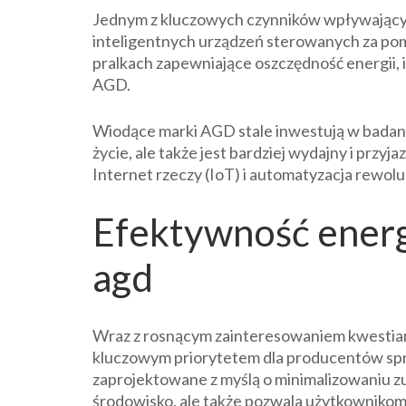
Jednym z kluczowych czynników wpływającyc
inteligentnych urządzeń sterowanych za po
pralkach zapewniające oszczędność energii, 
AGD.
Wiodące marki AGD stale inwestują w badania 
życie, ale także jest bardziej wydajny i przyj
Internet rzeczy (IoT) i automatyzacja rewol
Efektywność energ
agd
Wraz z rosnącym zainteresowaniem kwestiam
kluczowym priorytetem dla producentów sprz
zaprojektowane z myślą o minimalizowaniu zuż
środowisko, ale także pozwala użytkownikom