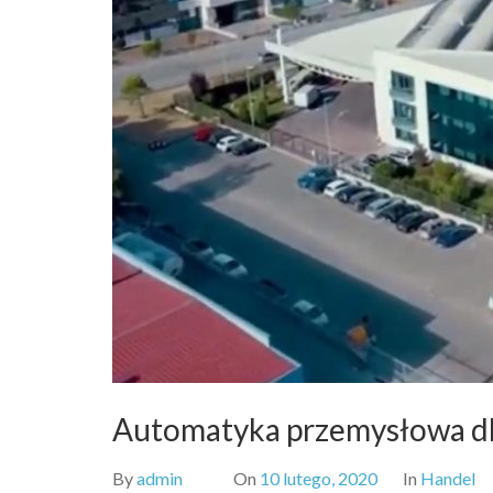
Automatyka przemysłowa dl
By
admin
On
10 lutego, 2020
In
Handel