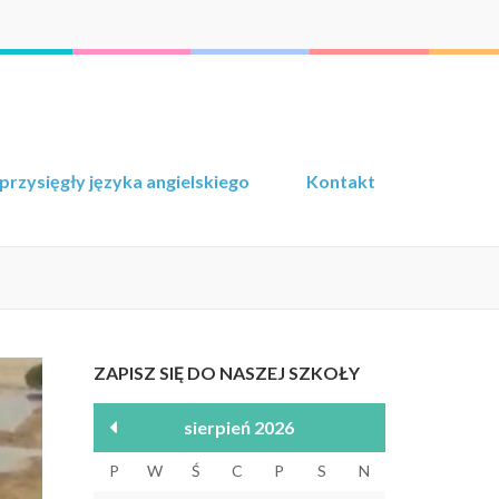
przysięgły języka angielskiego
Kontakt
ZAPISZ SIĘ DO NASZEJ SZKOŁY
sierpień 2026
P
W
Ś
C
P
S
N