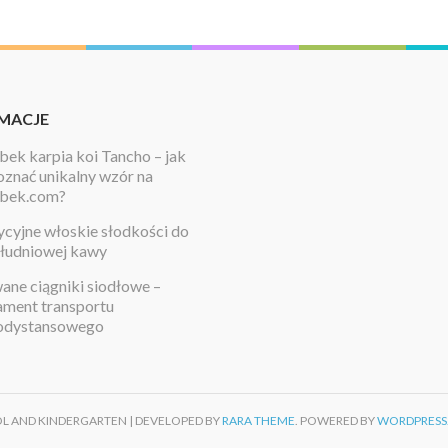
MACJE
ek karpia koi Tancho – jak
znać unikalny wzór na
bek.com?
cyjne włoskie słodkości do
łudniowej kawy
ne ciągniki siodłowe –
ament transportu
odystansowego
OL AND KINDERGARTEN | DEVELOPED BY
RARA THEME
. POWERED BY
WORDPRESS