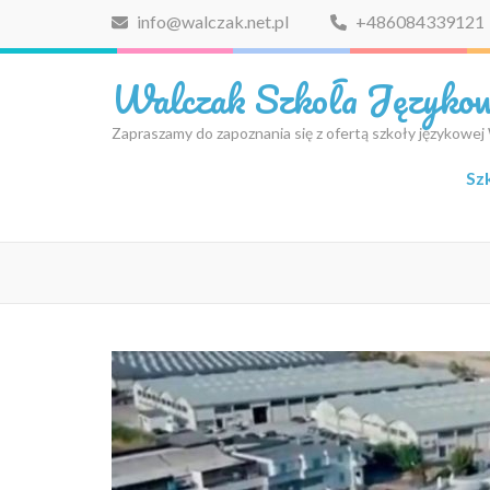
Skip
info@walczak.net.pl
+486084339121
to
content
Walczak Szkoła Języko
(Press
Enter)
Zapraszamy do zapoznania się z ofertą szkoły językowej
Sz