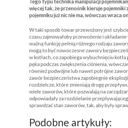
Tego typu technika manipulacji pojemnikam
więcej tak, że przenośnik kieruje pojemnik
pojemniku już nic nie ma, wówczas wraca o
W taki sposób towar przewożony jest szybciej
czasu zajmowałoby przewożenie i układanie
ważną funkcję pełnią różnego rodzaju zawor
mogą to być nowoczesne zawory bezpieczeńs
w kotłach, co zapobiega wybuchnięciu kotła 
pęka podczas zwiększenia ciśnienia, wówczas 
również podwójne lub nawet potrójne zawory
zawór bezpieczeństwa zapobiegnie eksplozji
rozdzielcze, które zmieniają drogę przepływ
wiele zaworów, które pozwalają na zarządza
odpowiadały za rozdzielanie przepływająceg
sprawdzać stan zaworów, tak, aby były spraw
Podobne artykuły: