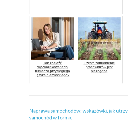
Jak znaleźć
Często zatrudnienie
wykwalifikowanego
pracowników jest
tłumacza przysięgłego
niezbędne
języka niemieckiego?
Nawigacja
Naprawa samochodów: wskazówki, jak utrz
wpisu
samochód w formie