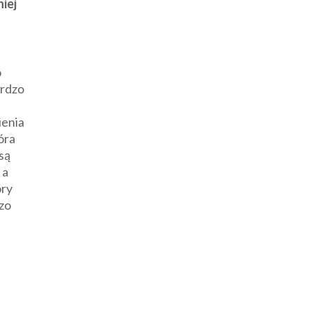
iej
o
ardzo
ienia
óra
są
 a
ory
zo