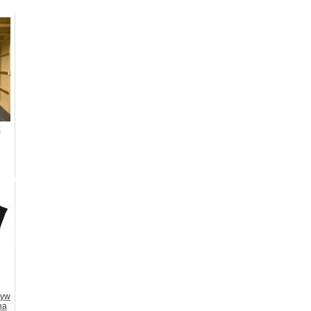
:
ływ
na