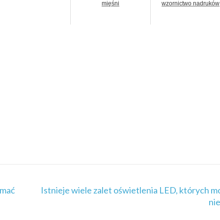
mięśni
wzornictwo nadruków
ymać
Istnieje wiele zalet oświetlenia LED, których m
nie