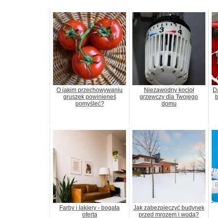
O jakim przechowywaniu
Niezawodny kocioł
D
gruszek powinieneś
grzewczy dla Twojego
b
pomyśleć?
domu
Farby i lakiery - bogata
Jak zabezpieczyć budynek
oferta
przed mrozem i wodą?