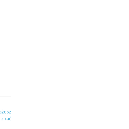
ożesz
 znać