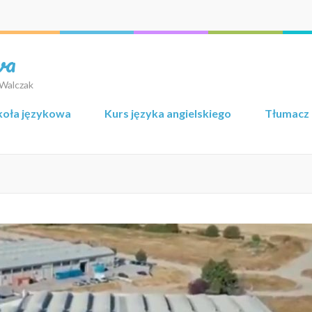
wa
 Walczak
koła językowa
Kurs języka angielskiego
Tłumacz 