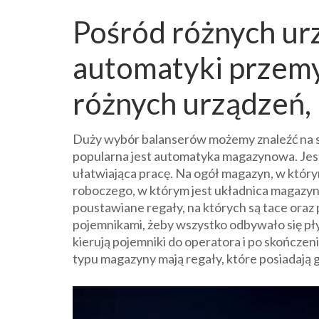
Pośród różnych ur
automatyki przemy
różnych urządzeń, 
Duży wybór balanserów możemy znaleźć na 
popularna jest automatyka magazynowa. Jest 
ułatwiająca pracę. Na ogół magazyn, w któr
roboczego, w którym jest układnica magazyn
poustawiane regały, na których są tace ora
pojemnikami, żeby wszystko odbywało się płyn
kierują pojemniki do operatora i po skończe
typu magazyny mają regały, które posiadają