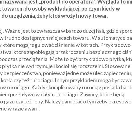
i nazywana jest „produkt do operatora”. Wygląda to mn
i z towarem do osoby wykładającej, po czym kiedy w
n do urządzenia, żeby ktoś włożył nowy towar.
. Ważne jest to zwłaszcza w bardzo dużej hali, gdzie spor
 w trudno dostępnych miejscach towaru. W automatyce b
y które mogą regulować ciśnienie w kotłach. Przykładowo
twa, które zapobiegają przekroczeniu bezpiecznego ciśn
podczas przeciążenia. Może to być przykładowo płytka, kt
płytka nie wytrzymuje i kocioł się rozszczelni. Stosowane 
 bezpieczeństwa, ponieważ jedne może ulec zapieczeniu,
 kotła czy też rurociągu. Innym przykładem mogą być zaw
u w rurociągu. Każdy skomplikowany rurociąg posiada bard
niem przepływu w całym rurociągu. Zawory, które będą
o gazu czy też ropy. Należy pamiętać o tym żeby okresowo
ne w razie awarii.