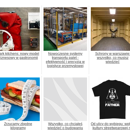
ark kitchens: nowy model
Nowoczesne systemy
Schrony w warszawie
iznesowy w gastronomii
transportu palet -
wszystko, co musisz
efektywność i precyzja w
wiedzieć
logistyce przemysłowej
Zrzucamy zbędne
Wszystko, co chciałeś
Od ulicy do wybiegu: wp
kilogramy
wiedzieć o budowaniu
kultury streetwearowej 