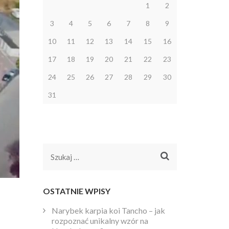
1
2
3
4
5
6
7
8
9
10
11
12
13
14
15
16
17
18
19
20
21
22
23
24
25
26
27
28
29
30
31
Szukaj:
OSTATNIE WPISY
Narybek karpia koi Tancho – jak
rozpoznać unikalny wzór na