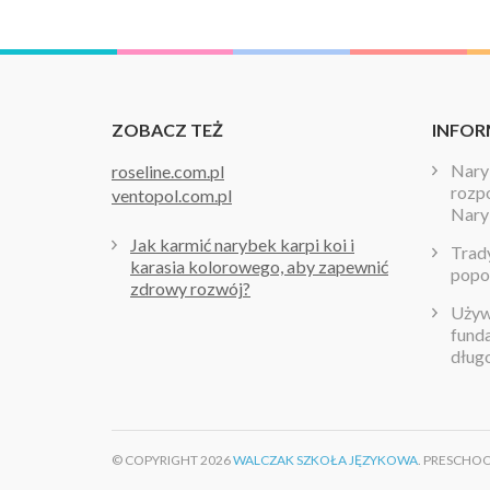
ZOBACZ TEŻ
INFOR
Naryb
roseline.com.pl
rozpo
ventopol.com.pl
Nary
Jak karmić narybek karpi koi i
Trady
karasia kolorowego, aby zapewnić
popo
zdrowy rozwój?
Używa
fund
dług
© COPYRIGHT 2026
WALCZAK SZKOŁA JĘZYKOWA
. PRESCHO