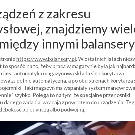
ządzeń z zakresu
słowej, znajdziemy wiel
między innymi balansery
stronie
https://www.balansery.pl
. W ostatnich latach niez
to sposób na to, żeby praca w magazynie była jak najbardz
ym jest automatyka magazynowa składa się z korytarza
owa zupełnie automatyczna, a po obu stronach korytarza 
z pojemniki. Taki magazyn ma wspaniały system manewrowa
nie i szybko. Polega to na tym, że specjalne przenośniki
niu danego zadania, wracają z powrotem do urządzenia. Te
 głębokość pojedynczą albo podwójną.