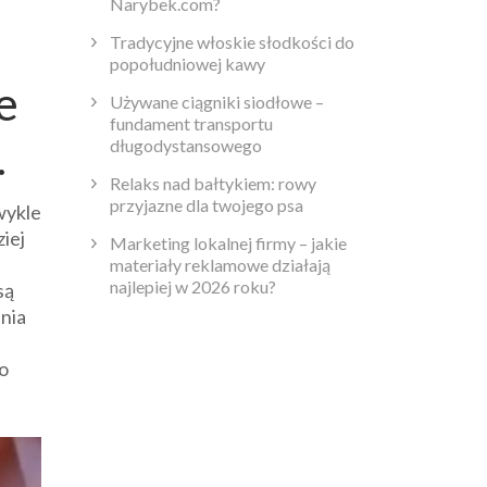
Narybek.com?
Tradycyjne włoskie słodkości do
popołudniowej kawy
e
Używane ciągniki siodłowe –
fundament transportu
.
długodystansowego
Relaks nad bałtykiem: rowy
przyjazne dla twojego psa
wykle
iej
Marketing lokalnej firmy – jakie
materiały reklamowe działają
najlepiej w 2026 roku?
są
nia
go