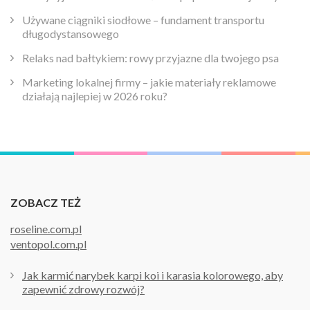
Używane ciągniki siodłowe – fundament transportu
długodystansowego
Relaks nad bałtykiem: rowy przyjazne dla twojego psa
Marketing lokalnej firmy – jakie materiały reklamowe
działają najlepiej w 2026 roku?
ZOBACZ TEŻ
roseline.com.pl
ventopol.com.pl
Jak karmić narybek karpi koi i karasia kolorowego, aby
zapewnić zdrowy rozwój?