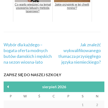
Co warto wiedzieć na temat
Jakie przypinki w tej chwili
usuwania tatuaży metodą
nosisz?
laserową?
Nawigacja
Wybór dla każdego –
Jak znaleźć
wpisu
bogata oferta modnych
wykwalifikowanego
butów damskich i męskich
tłumacza przysięgłego
na sezon wiosna-lato
języka niemieckiego?
ZAPISZ SIĘ DO NASZEJ SZKOŁY
sierpień 2026
P
W
Ś
C
P
S
N
1
2