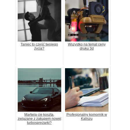
Taniec to część twojego
Wszystko na temat ceny
życia?
druku 3d
Martwią cię koszta,
Profesjonalny komornik w
związane z zakupem nowej
Kaliszu
turbosprężarki?