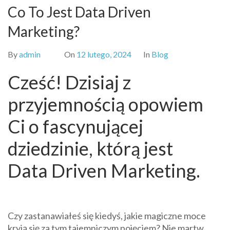
Co To Jest Data Driven
Marketing?
By
admin
On
12 lutego, 2024
In
Blog
Cześć! Dzisiaj z
przyjemnością opowiem
Ci o fascynującej
dziedzinie, którą jest
Data Driven Marketing.
Czy zastanawiałeś się kiedyś, jakie magiczne moce
kryją się za tym tajemniczym pojęciem? Nie martw