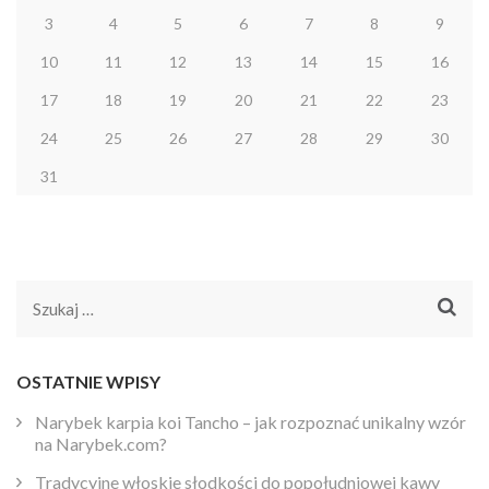
3
4
5
6
7
8
9
10
11
12
13
14
15
16
17
18
19
20
21
22
23
24
25
26
27
28
29
30
31
Szukaj:
OSTATNIE WPISY
Narybek karpia koi Tancho – jak rozpoznać unikalny wzór
na Narybek.com?
Tradycyjne włoskie słodkości do popołudniowej kawy