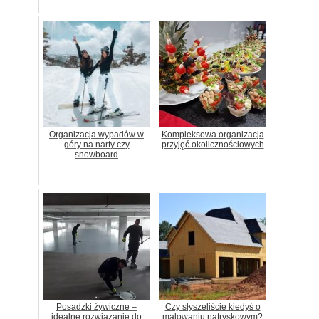
Organizacja wypadów w
Kompleksowa organizacja
góry na narty czy
przyjęć okolicznościowych
snowboard
Posadzki żywiczne –
Czy słyszeliście kiedyś o
idealne rozwiązanie do
malowaniu natryskowym?