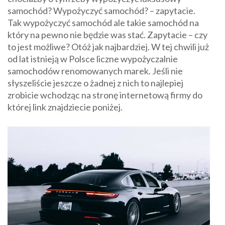
samochód? Wypożyczyć samochód? – zapytacie.
Tak wypożyczyć samochód ale takie samochód na
który na pewno nie będzie was stać. Zapytacie – czy
to jest możliwe? Otóż jak najbardziej. W tej chwili już
od lat istnieją w Polsce liczne wypożyczalnie
samochodów renomowanych marek. Jeśli nie
słyszeliście jeszcze o żadnej z nich to najlepiej
zrobicie wchodząc na stronę internetową firmy do
której link znajdziecie poniżej.