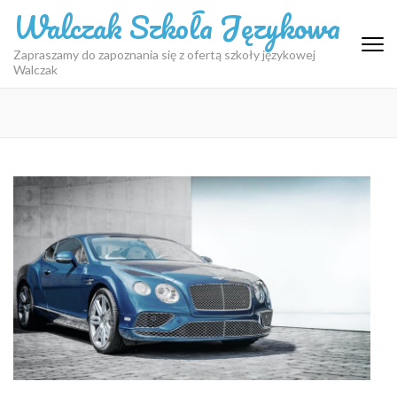
Skip
Walczak Szkoła Językowa
to
content
Zapraszamy do zapoznania się z ofertą szkoły językowej
Walczak
(Press
Enter)