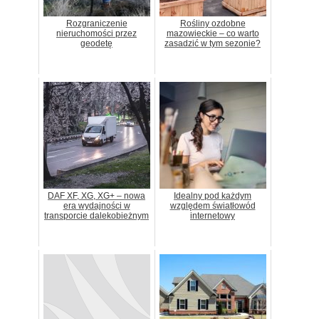
Rozgraniczenie
Rośliny ozdobne
nieruchomości przez
mazowieckie – co warto
geodetę
zasadzić w tym sezonie?
DAF XF, XG, XG+ – nowa
Idealny pod każdym
era wydajności w
względem światłowód
transporcie dalekobieżnym
internetowy