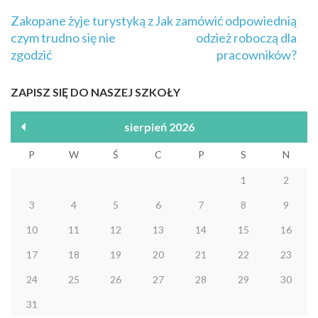
Nawigacja
Zakopane żyje turystyką z
Jak zamówić odpowiednią
wpisu
czym trudno się nie
odzież roboczą dla
zgodzić
pracowników?
ZAPISZ SIĘ DO NASZEJ SZKOŁY
sierpień 2026
P
W
Ś
C
P
S
N
1
2
3
4
5
6
7
8
9
10
11
12
13
14
15
16
17
18
19
20
21
22
23
24
25
26
27
28
29
30
31