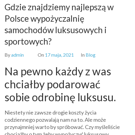
Gdzie znajdziemy najlepszą w
Polsce wypożyczalnię
samochodów luksusowych i
sportowych?
By
admin
On
17 maja, 2021
In
Blog
Na pewno każdy z was
chciałby podarować
sobie odrobinę luksusu.
Niestety nie zawsze drogie koszty życia
codziennego pozwalają nam na to. Ale może
przynajmniej warto by spróbować. Czy myśleliście
chociażby o tym żeby wypożyczyć luksusowy