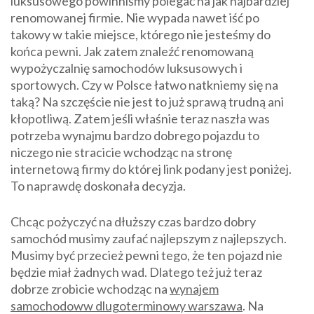
luksusowego powinniśmy polegać na jak najbardziej
renomowanej firmie. Nie wypada nawet iść po
takowy w takie miejsce, którego nie jesteśmy do
końca pewni. Jak zatem znaleźć renomowaną
wypożyczalnię samochodów luksusowych i
sportowych. Czy w Polsce łatwo natkniemy się na
taką? Na szczęście nie jest to już sprawą trudną ani
kłopotliwą. Zatem jeśli właśnie teraz naszła was
potrzeba wynajmu bardzo dobrego pojazdu to
niczego nie stracicie wchodząc na stronę
internetową firmy do której link podany jest poniżej.
To naprawdę doskonała decyzja.
Chcąc pożyczyć na dłuższy czas bardzo dobry
samochód musimy zaufać najlepszym z najlepszych.
Musimy być przecież pewni tego, że ten pojazd nie
będzie miał żadnych wad. Dlatego też już teraz
dobrze zrobicie wchodząc na
wynajem
samochodoww dlugoterminowy warszawa
. Na