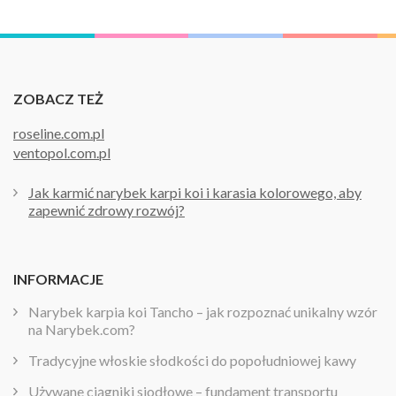
ZOBACZ TEŻ
roseline.com.pl
ventopol.com.pl
Jak karmić narybek karpi koi i karasia kolorowego, aby
zapewnić zdrowy rozwój?
INFORMACJE
Narybek karpia koi Tancho – jak rozpoznać unikalny wzór
na Narybek.com?
Tradycyjne włoskie słodkości do popołudniowej kawy
Używane ciągniki siodłowe – fundament transportu