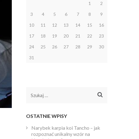
1
2
3
4
5
6
7
8
9
10
11
12
13
14
15
16
17
18
19
20
21
22
23
24
25
26
27
28
29
30
31
Szukaj:
OSTATNIE WPISY
Narybek karpia koi Tancho – jak
rozpoznać unikalny wzór na