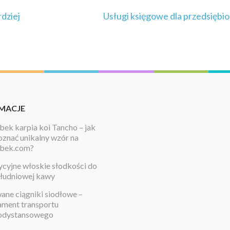
rdziej
Usługi księgowe dla przedsiębi
MACJE
ek karpia koi Tancho – jak
znać unikalny wzór na
bek.com?
cyjne włoskie słodkości do
łudniowej kawy
ne ciągniki siodłowe –
ament transportu
odystansowego