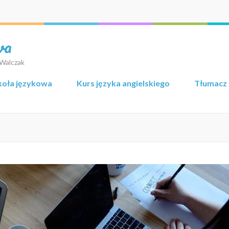
wa
 Walczak
koła językowa
Kurs języka angielskiego
Tłumacz 