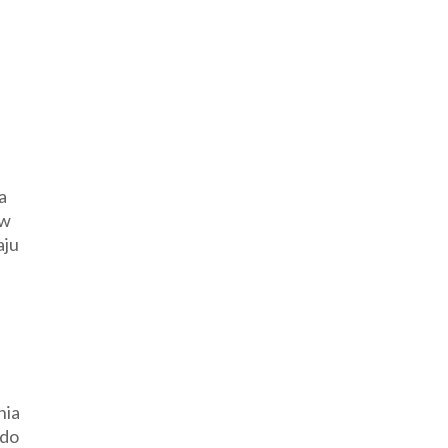
a
ów
aju
nia
 do