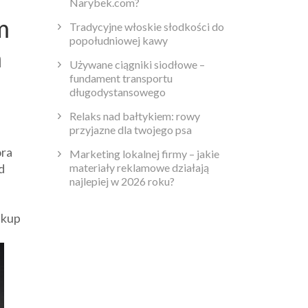
Narybek.com?
m
Tradycyjne włoskie słodkości do
popołudniowej kawy
m
Używane ciągniki siodłowe –
fundament transportu
długodystansowego
Relaks nad bałtykiem: rowy
przyjazne dla twojego psa
óra
Marketing lokalnej firmy – jakie
materiały reklamowe działają
d
najlepiej w 2026 roku?
akup