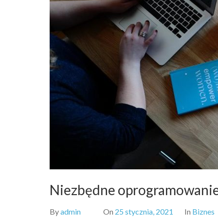
Niezbędne oprogramowanie 
By
admin
On
25 stycznia, 2021
In
Biznes