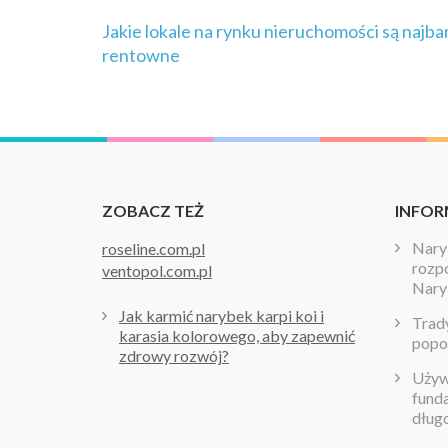
Nawigacja
Jakie lokale na rynku nieruchomości są najba
wpisu
rentowne
ZOBACZ TEŻ
INFOR
Naryb
roseline.com.pl
rozpo
ventopol.com.pl
Nary
Jak karmić narybek karpi koi i
Trady
karasia kolorowego, aby zapewnić
popo
zdrowy rozwój?
Używa
fund
dług