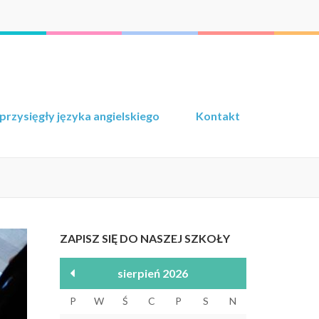
przysięgły języka angielskiego
Kontakt
ZAPISZ SIĘ DO NASZEJ SZKOŁY
sierpień 2026
P
W
Ś
C
P
S
N