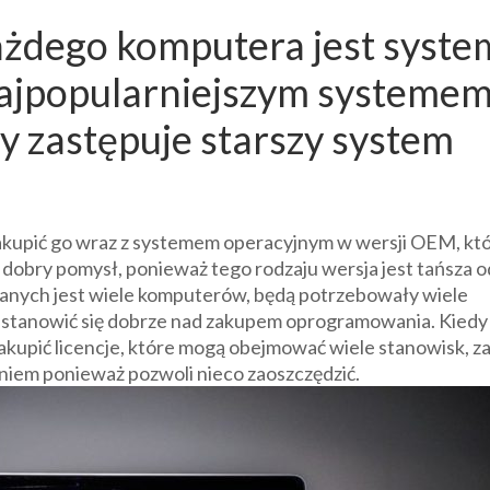
ażdego komputera jest syste
najpopularniejszym systeme
y zastępuje starszy system
kupić go wraz z systemem operacyjnym w wersji OEM, kt
o dobry pomysł, ponieważ tego rodzaju wersja jest tańsza o
anych jest wiele komputerów, będą potrzebowały wiele
astanowić się dobrze nad zakupem oprogramowania. Kiedy
upić licencje, które mogą obejmować wiele stanowisk, z
aniem ponieważ pozwoli nieco zaoszczędzić.