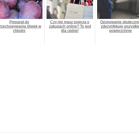
Preparat do
Czy nie masz pojęcia o
Ozonowanie skuteczni
rzechowywania śliwek w
zakupach online? To jest
zdezynfekuje wszystki
chłodni
dla ciebie!
powierzchnie