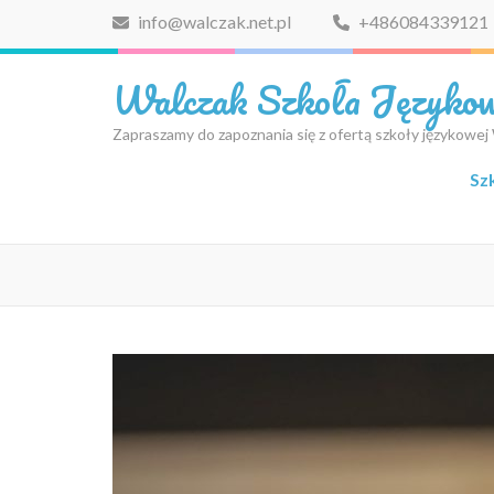
Skip
info@walczak.net.pl
+486084339121
to
content
Walczak Szkoła Języko
(Press
Enter)
Zapraszamy do zapoznania się z ofertą szkoły językowej
Sz