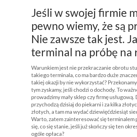
Jeśli w swojej firmie 
pewno wiemy, że są pr
Nie zawsze tak jest. J
terminal na próbę na r
Warunkiem jest nie przekraczanie obrotu stu
takiego terminala, co ma bardzo duże znaczen
takiej okazji by nie wykorzystać? Przekonamy
tym zyskamy, jeśli chodzi o dochody. To ważn
prowadzimy mały sklep czy firmę usługową. Dzi
przychodzą dzisiaj do piekarni i za kilka złoty
złotych, a tam ma wydać dziewięćdziesiąt sied
Warto, zatem zainteresować się terminalem p
się, co się stanie, jeśli już skończy się ten ok
ogóle opłaca?