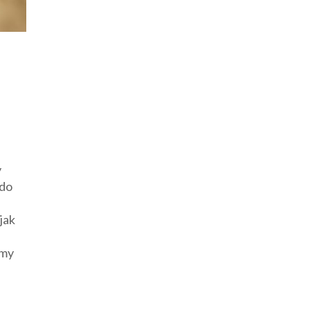
y
 do
jak
emy