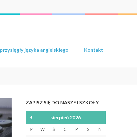
przysięgły języka angielskiego
Kontakt
ZAPISZ SIĘ DO NASZEJ SZKOŁY
sierpień 2026
P
W
Ś
C
P
S
N