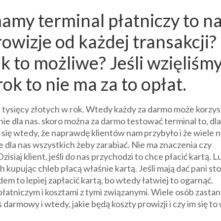
mamy terminal płatniczy to n
owizje od każdej transakcji?
ak to możliwe? Jeśli wzięliśm
ok to nie ma za to opłat.
 tysięcy złotych w rok. Wtedy każdy za darmo może korzys
ie dla nas. skoro można za darmo testować terminal to, dl
 się wtedy, że naprawdę klientów nam przybyło i że wiele 
e dla nas wszystkich żeby zarabiać. Nie ma znaczenia czy
siaj klient, jeśli do nas przychodzi to chce płacić kartą. L
ch kupując chleb płacą właśnie kartą. Jeśli mają dać pani sto
em to lepiej zapłacić kartą, bo wtedy łatwiej to ogarnąć.
łatniczym i kosztami z tymi związanymi. Wiele osób zasta
res darmowy i wtedy, jakie będą koszty prowizji i czy im się to