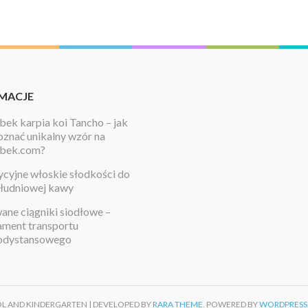
MACJE
ek karpia koi Tancho – jak
znać unikalny wzór na
bek.com?
cyjne włoskie słodkości do
łudniowej kawy
ne ciągniki siodłowe –
ament transportu
odystansowego
OL AND KINDERGARTEN | DEVELOPED BY
RARA THEME
. POWERED BY
WORDPRESS