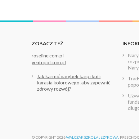
ZOBACZ TEŻ
INFOR
Naryb
roseline.com.pl
rozpo
ventopol.com.pl
Nary
Jak karmić narybek karpi koi i
Trady
karasia kolorowego, aby zapewnić
popo
zdrowy rozwój?
Używa
fund
dług
© COPYRIGHT 2026
WALCZAK SZKOŁA JĘZYKOWA
. PRESCHO