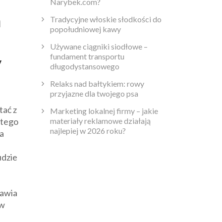
Narybek.com?
a
Tradycyjne włoskie słodkości do
popołudniowej kawy
Używane ciągniki siodłowe –
fundament transportu
y
długodystansowego
Relaks nad bałtykiem: rowy
przyjazne dla twojego psa
tać z
Marketing lokalnej firmy – jakie
materiały reklamowe działają
atego
najlepiej w 2026 roku?
na
udzie
nawia
 w