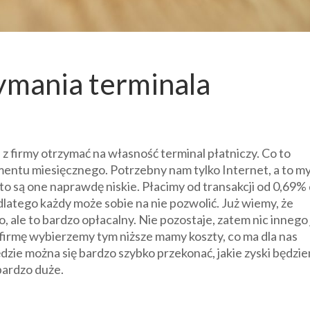
ymania terminala
 z firmy otrzymać na własność terminal płatniczy. Co to
entu miesięcznego. Potrzebny nam tylko Internet, a to m
 to są one naprawdę niskie. Płacimy od transakcji od 0,69%
dlatego każdy może sobie na nie pozwolić. Już wiemy, że
o, ale to bardzo opłacalny. Nie pozostaje, zatem nic innego 
ą firmę wybierzemy tym niższe mamy koszty, co ma dla nas
dzie można się bardzo szybko przekonać, jakie zyski będzi
bardzo duże.