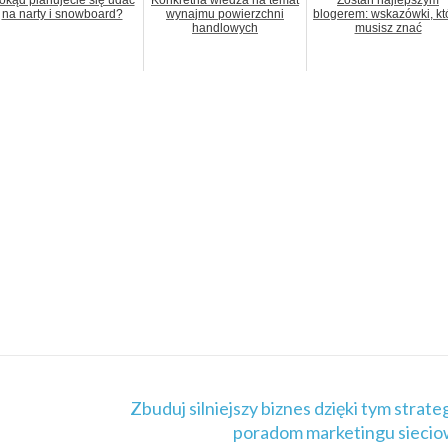
okąd planujecie się udać
Konkretna wiedza na temat
Zostań najlepszym
na narty i snowboard?
wynajmu powierzchni
blogerem: wskazówki, kt
handlowych
musisz znać
Zbuduj silniejszy biznes dzięki tym strate
poradom marketingu sieci