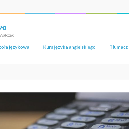
wa
 Walczak
koła językowa
Kurs języka angielskiego
Tłumacz 