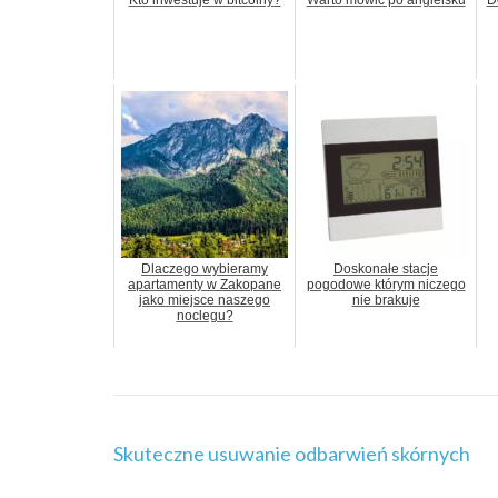
Kto inwestuje w bitcoiny?
Warto mówić po angielsku
D
Dlaczego wybieramy
Doskonałe stacje
apartamenty w Zakopane
pogodowe którym niczego
jako miejsce naszego
nie brakuje
noclegu?
Nawigacja
Skuteczne usuwanie odbarwień skórnych
wpisu