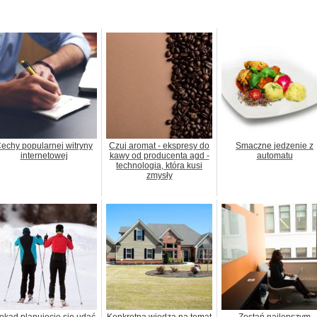
echy popularnej witryny
Czuj aromat - ekspresy do
Smaczne jedzenie z
internetowej
kawy od producenta agd -
automatu
technologia, która kusi
zmysły