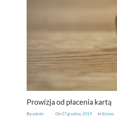
Prowizja od płacenia kartą
By
admin
On
27 grudnia, 2019
In
Biznes