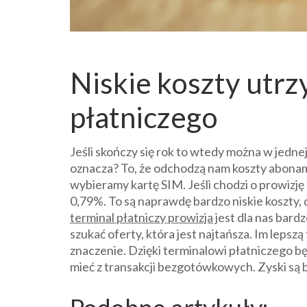
Niskie koszty utrz
płatniczego
Jeśli skończy się rok to wtedy można w jednej
oznacza? To, że odchodzą nam koszty abonam
wybieramy kartę SIM. Jeśli chodzi o prowizję
0,79%. To są naprawdę bardzo niskie koszty, 
terminal płatniczy prowizja
jest dla nas bardz
szukać oferty, która jest najtańsza. Im lepsz
znaczenie. Dzięki terminalowi płatniczego bę
mieć z transakcji bezgotówkowych. Zyski są 