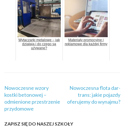
Wytaczarki metalowe – jak
Materiały promocyjne i
działają i do czego są
reklamowe dla każdej firmy
używane?
Nawigacja
Nowoczesne wzory
Nowoczesna flota dar-
wpisu
kostki betonowej –
trans: jakie pojazdy
odmienione przestrzenie
oferujemy do wynajmu?
przydomowe
ZAPISZ SIĘ DO NASZEJ SZKOŁY