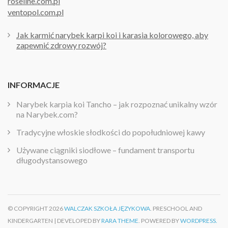
roseline.com.pl
ventopol.com.pl
Jak karmić narybek karpi koi i karasia kolorowego, aby
zapewnić zdrowy rozwój?
INFORMACJE
Narybek karpia koi Tancho – jak rozpoznać unikalny wzór
na Narybek.com?
Tradycyjne włoskie słodkości do popołudniowej kawy
Używane ciągniki siodłowe – fundament transportu
długodystansowego
© COPYRIGHT 2026
WALCZAK SZKOŁA JĘZYKOWA
. PRESCHOOL AND
KINDERGARTEN | DEVELOPED BY
RARA THEME
. POWERED BY
WORDPRESS.