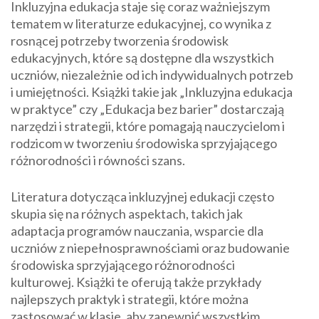
Inkluzyjna edukacja staje się coraz ważniejszym
tematem w literaturze edukacyjnej, co wynika z
rosnącej potrzeby tworzenia środowisk
edukacyjnych, które są dostępne dla wszystkich
uczniów, niezależnie od ich indywidualnych potrzeb
i umiejętności. Książki takie jak „Inkluzyjna edukacja
w praktyce” czy „Edukacja bez barier” dostarczają
narzędzi i strategii, które pomagają nauczycielom i
rodzicom w tworzeniu środowiska sprzyjającego
różnorodności i równości szans.
Literatura dotycząca inkluzyjnej edukacji często
skupia się na różnych aspektach, takich jak
adaptacja programów nauczania, wsparcie dla
uczniów z niepełnosprawnościami oraz budowanie
środowiska sprzyjającego różnorodności
kulturowej. Książki te oferują także przykłady
najlepszych praktyk i strategii, które można
zastosować w klasie, aby zapewnić wszystkim