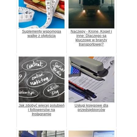
Suplementy wspomogą
Naczepy - Krone, Kogel i
walkę z otyłością
inne: Dlaczego są
kluczowe w branży
transportowej?
Jak zdobyć więcej polubień
Usługi księgowe dla
i followersów na
przedsiębiorców
Instagramie