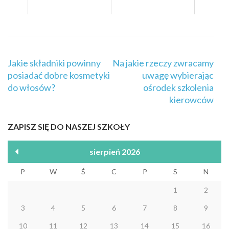
Nawigacja
Jakie składniki powinny
Na jakie rzeczy zwracamy
wpisu
posiadać dobre kosmetyki
uwagę wybierając
do włosów?
ośrodek szkolenia
kierowców
ZAPISZ SIĘ DO NASZEJ SZKOŁY
sierpień 2026
P
W
Ś
C
P
S
N
1
2
3
4
5
6
7
8
9
10
11
12
13
14
15
16