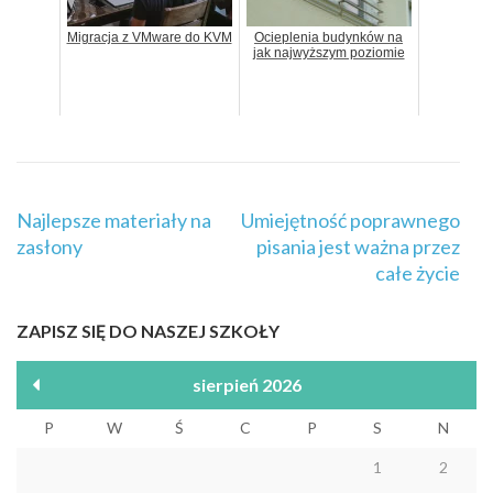
Migracja z VMware do KVM
Ocieplenia budynków na
jak najwyższym poziomie
Nawigacja
Najlepsze materiały na
Umiejętność poprawnego
wpisu
zasłony
pisania jest ważna przez
całe życie
ZAPISZ SIĘ DO NASZEJ SZKOŁY
sierpień 2026
P
W
Ś
C
P
S
N
1
2