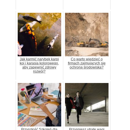
Jak karmić narybek karpi
Co warto wiedzieć o
koi i karasia kolorowego,
firmach zajmujących się
aby zapewnić zdrowy
ochroną środowiska?
rozwój?
Przyszłość Szkoleń dla
Przyspiesz utratę wagi