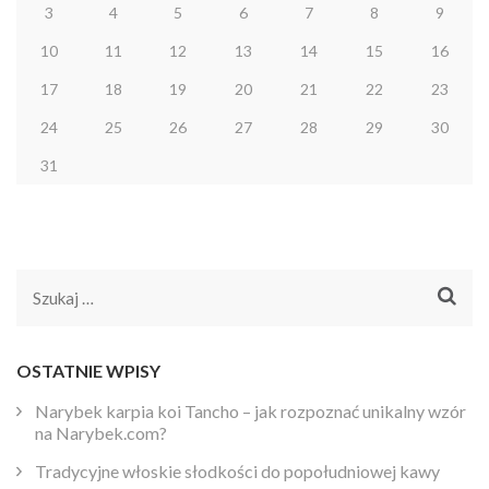
3
4
5
6
7
8
9
10
11
12
13
14
15
16
17
18
19
20
21
22
23
24
25
26
27
28
29
30
31
Szukaj:
OSTATNIE WPISY
Narybek karpia koi Tancho – jak rozpoznać unikalny wzór
na Narybek.com?
Tradycyjne włoskie słodkości do popołudniowej kawy