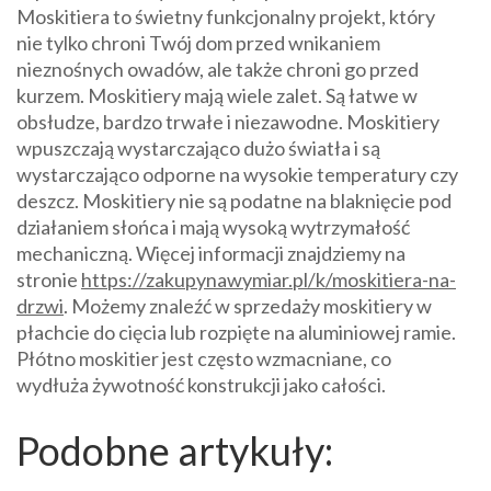
Moskitiera to świetny funkcjonalny projekt, który
nie tylko chroni Twój dom przed wnikaniem
nieznośnych owadów, ale także chroni go przed
kurzem. Moskitiery mają wiele zalet. Są łatwe w
obsłudze, bardzo trwałe i niezawodne. Moskitiery
wpuszczają wystarczająco dużo światła i są
wystarczająco odporne na wysokie temperatury czy
deszcz. Moskitiery nie są podatne na blaknięcie pod
działaniem słońca i mają wysoką wytrzymałość
mechaniczną. Więcej informacji znajdziemy na
stronie
https://zakupynawymiar.pl/k/moskitiera-na-
drzwi
. Możemy znaleźć w sprzedaży moskitiery w
płachcie do cięcia lub rozpięte na aluminiowej ramie.
Płótno moskitier jest często wzmacniane, co
wydłuża żywotność konstrukcji jako całości.
Podobne artykuły: