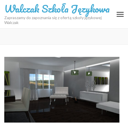
Skip
Walczak Szkoła Językowa
to
content
Zapraszamy do zapoznania się z ofertą szkoły językowej
Walczak
(Press
Enter)