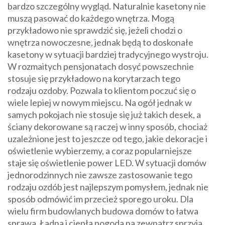
bardzo szczególny wygląd. Naturalnie kasetony nie
muszą pasować do każdego wnętrza. Mogą
przykładowo nie sprawdzić się, jeżeli chodzi o
wnętrza nowoczesne, jednak będą to doskonałe
kasetony w sytuacji bardziej tradycyjnego wystroju.
W rozmaitych pensjonatach dosyć powszechnie
stosuje się przykładowo na korytarzach tego
rodzaju ozdoby. Pozwala to klientom poczuć się o
wiele lepiej w nowym miejscu. Na ogół jednak w
samych pokojach nie stosuje się już takich desek, a
ściany dekorowane są raczej w inny sposób, chociaż
uzależnione jest to jeszcze od tego, jakie dekoracje i
oświetlenie wybierzemy, a coraz popularniejsze
staje się oświetlenie power LED. W sytuacji domów
jednorodzinnych nie zawsze zastosowanie tego
rodzaju ozdób jest najlepszym pomysłem, jednak nie
sposób odmówić im przecież sporego uroku. Dla
wielu firm budowlanych budowa domów to łatwa
sprawa. Ładna i ciepła pogoda na zewnątrz sprzyja