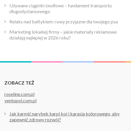
Używane ciągniki siodłowe – fundament transportu
długodystansowego
Relaks nad bałtykiem: rowy przyjazne dla twojego psa
Marketing lokalnej firmy – jakie materiały reklamowe
działają najlepiej w 2026 roku?
ZOBACZ TEŻ
roseline.com.pl
ventopol.com.pl
Jak karmić narybek karpi koi i karasia kolorowego, aby
zapewnić zdrowy rozwój?