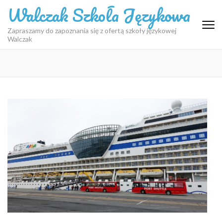
Skip
Walczak Szkoła Językowa
to
content
Zapraszamy do zapoznania się z ofertą szkoły językowej
Walczak
(Press
Enter)