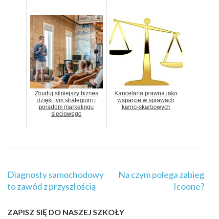
Zbuduj silniejszy biznes
Kancelaria prawna jako
dzięki tym strategiom i
wsparcie w sprawach
poradom marketingu
karno-skarbowych
sieciowego
Nawigacja
Diagnosty samochodowy
Na czym polega zabieg
wpisu
to zawód z przyszłością
Icoone?
ZAPISZ SIĘ DO NASZEJ SZKOŁY