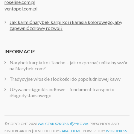
roseline.com.pl
ventopol.com.pl
Jak karmić narybek karpi koi i karasia kolorowego, aby
zapewnić zdrowy rozwój?
INFORMACJE
Narybek karpia koi Tancho – jak rozpoznać unikalny wzór
na Narybek.com?
Tradycyjne włoskie słodkości do popołudniowej kawy
Używane ciągniki siodłowe – fundament transportu
długodystansowego
© COPYRIGHT 2026
WALCZAK SZKOŁA JĘZYKOWA
. PRESCHOOL AND
KINDERGARTEN | DEVELOPED BY
RARA THEME
. POWERED BY
WORDPRESS.