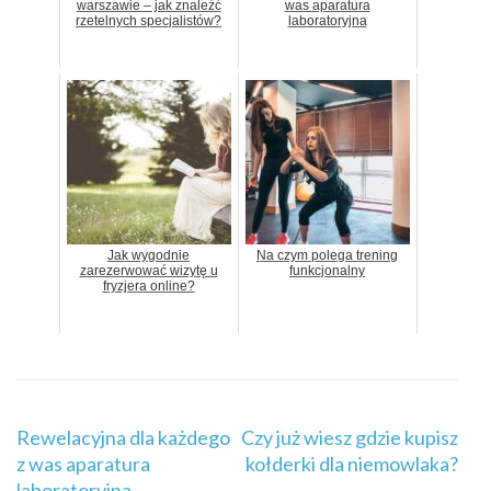
warszawie – jak znaleźć
was aparatura
rzetelnych specjalistów?
laboratoryjna
Jak wygodnie
Na czym polega trening
zarezerwować wizytę u
funkcjonalny
fryzjera online?
Nawigacja
Rewelacyjna dla każdego
Czy już wiesz gdzie kupisz
wpisu
z was aparatura
kołderki dla niemowlaka?
laboratoryjna