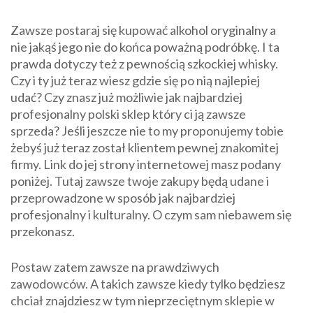
Zawsze postaraj się kupować alkohol oryginalny a
nie jakąś jego nie do końca poważną podróbkę. I ta
prawda dotyczy też z pewnością szkockiej whisky.
Czy i ty już teraz wiesz gdzie się po nią najlepiej
udać? Czy znasz już możliwie jak najbardziej
profesjonalny polski sklep który ci ją zawsze
sprzeda? Jeśli jeszcze nie to my proponujemy tobie
żebyś już teraz został klientem pewnej znakomitej
firmy. Link do jej strony internetowej masz podany
poniżej. Tutaj zawsze twoje zakupy będą udane i
przeprowadzone w sposób jak najbardziej
profesjonalny i kulturalny. O czym sam niebawem się
przekonasz.
Postaw zatem zawsze na prawdziwych
zawodowców. A takich zawsze kiedy tylko będziesz
chciał znajdziesz w tym nieprzeciętnym sklepie w