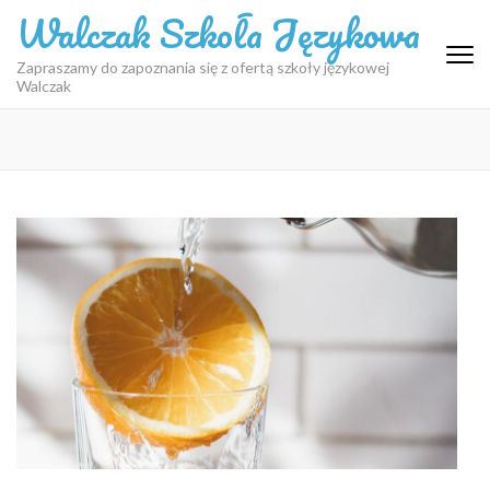
Skip
Walczak Szkoła Językowa
to
content
Zapraszamy do zapoznania się z ofertą szkoły językowej
Walczak
(Press
Enter)