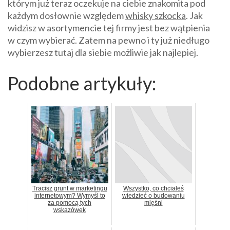
którym już teraz oczekuje na ciebie znakomita pod
każdym dosłownie względem
whisky szkocka
. Jak
widzisz w asortymencie tej firmy jest bez wątpienia
w czym wybierać. Zatem na pewno i ty już niedługo
wybierzesz tutaj dla siebie możliwie jak najlepiej.
Podobne artykuły:
Tracisz grunt w marketingu
Wszystko, co chciałeś
internetowym? Wymyśl to
wiedzieć o budowaniu
za pomocą tych
mięśni
wskazówek