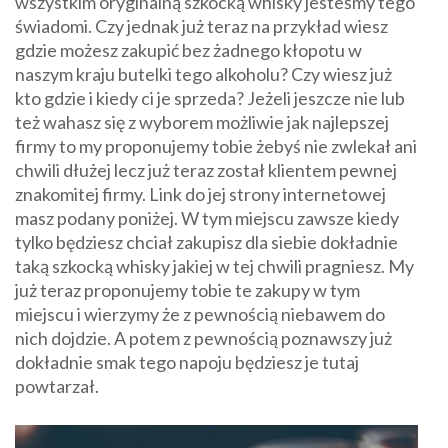
wszystkim oryginalną szkocką whisky jesteśmy tego
świadomi. Czy jednak już teraz na przykład wiesz
gdzie możesz zakupić bez żadnego kłopotu w
naszym kraju butelki tego alkoholu? Czy wiesz już
kto gdzie i kiedy ci je sprzeda? Jeżeli jeszcze nie lub
też wahasz się z wyborem możliwie jak najlepszej
firmy to my proponujemy tobie żebyś nie zwlekał ani
chwili dłużej lecz już teraz został klientem pewnej
znakomitej firmy. Link do jej strony internetowej
masz podany poniżej. W tym miejscu zawsze kiedy
tylko będziesz chciał zakupisz dla siebie dokładnie
taką szkocką whisky jakiej w tej chwili pragniesz. My
już teraz proponujemy tobie te zakupy w tym
miejscu i wierzymy że z pewnością niebawem do
nich dojdzie. A potem z pewnością poznawszy już
dokładnie smak tego napoju będziesz je tutaj
powtarzał.