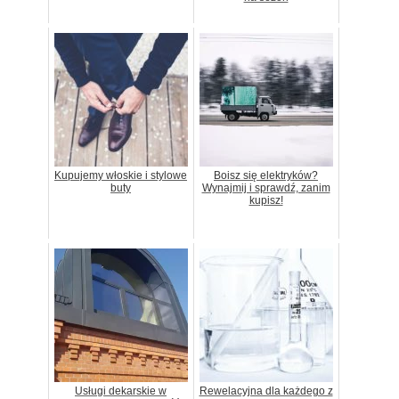
Kupujemy włoskie i stylowe
Boisz się elektryków?
buty
Wynajmij i sprawdź, zanim
kupisz!
Usługi dekarskie w
Rewelacyjna dla każdego z