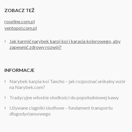
ZOBACZ TEŻ
roseline.com.pl
ventopol.com.pl
Jak karmić narybek karpi koi i karasia kolorowego, aby
zapewnić zdrowy rozwój?
INFORMACJE
Narybek karpia koi Tancho – jak rozpoznać unikalny wzór
na Narybek.com?
Tradycyjne włoskie słodkości do popołudniowej kawy
Używane ciągniki siodłowe – fundament transportu
długodystansowego