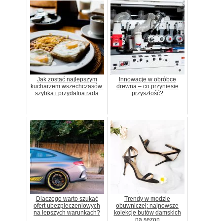
Jak zostać najlepszym
Innowacje w obróbce
kucharzem wszechczasów:
drewna – co przyniesie
szybka i przydatna rada
przyszłość?
Dlaczego warto szukać
Trendy w modzie
ofert ubezpieczeniowych
obuwniczej: najnowsze
na lepszych warunkach?
kolekcje butów damskich
na sezon