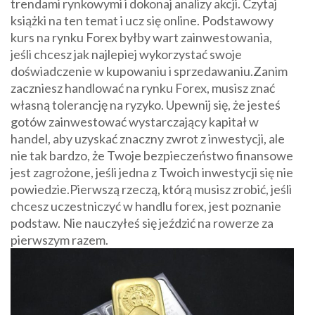
trendami rynkowymi i dokonaj analizy akcji. Czytaj
książki na ten temat i ucz się online. Podstawowy
kurs na rynku Forex byłby wart zainwestowania,
jeśli chcesz jak najlepiej wykorzystać swoje
doświadczenie w kupowaniu i sprzedawaniu.Zanim
zaczniesz handlować na rynku Forex, musisz znać
własną tolerancję na ryzyko. Upewnij się, że jesteś
gotów zainwestować wystarczający kapitał w
handel, aby uzyskać znaczny zwrot z inwestycji, ale
nie tak bardzo, że Twoje bezpieczeństwo finansowe
jest zagrożone, jeśli jedna z Twoich inwestycji się nie
powiedzie.Pierwszą rzeczą, którą musisz zrobić, jeśli
chcesz uczestniczyć w handlu forex, jest poznanie
podstaw. Nie nauczyłeś się jeździć na rowerze za
pierwszym razem.