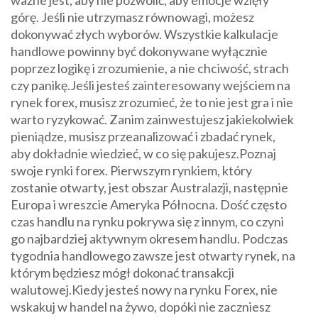
górę. Jeśli nie utrzymasz równowagi, możesz
dokonywać złych wyborów. Wszystkie kalkulacje
handlowe powinny być dokonywane wyłącznie
poprzez logikę i zrozumienie, a nie chciwość, strach
czy panikę.Jeśli jesteś zainteresowany wejściem na
rynek forex, musisz zrozumieć, że to nie jest gra i nie
warto ryzykować. Zanim zainwestujesz jakiekolwiek
pieniądze, musisz przeanalizować i zbadać rynek,
aby dokładnie wiedzieć, w co się pakujesz.Poznaj
swoje rynki forex. Pierwszym rynkiem, który
zostanie otwarty, jest obszar Australazji, następnie
Europa i wreszcie Ameryka Północna. Dość często
czas handlu na rynku pokrywa się z innym, co czyni
go najbardziej aktywnym okresem handlu. Podczas
tygodnia handlowego zawsze jest otwarty rynek, na
którym będziesz mógł dokonać transakcji
walutowej.Kiedy jesteś nowy na rynku Forex, nie
wskakuj w handel na żywo, dopóki nie zaczniesz