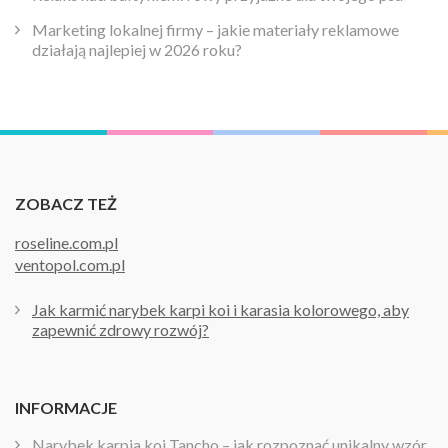
Marketing lokalnej firmy – jakie materiały reklamowe
działają najlepiej w 2026 roku?
ZOBACZ TEŻ
roseline.com.pl
ventopol.com.pl
Jak karmić narybek karpi koi i karasia kolorowego, aby
zapewnić zdrowy rozwój?
INFORMACJE
Narybek karpia koi Tancho – jak rozpoznać unikalny wzór