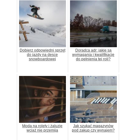
Dobierz odpowiedni sprzęt
Doradca adr: jakie są
do jazdy na desce
wymagania i kwalifikacje
snowboardowej
do pełnienia tej roli?
Moda na rolety i żaluzje
Jak szukać magazynów
wciąż nie przemija
pod zakup czy wynajem?