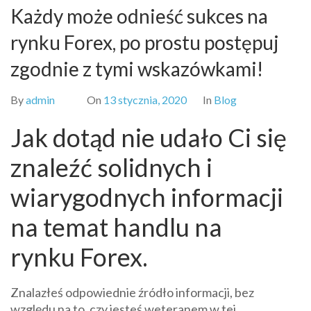
Każdy może odnieść sukces na
rynku Forex, po prostu postępuj
zgodnie z tymi wskazówkami!
By
admin
On
13 stycznia, 2020
In
Blog
Jak dotąd nie udało Ci się
znaleźć solidnych i
wiarygodnych informacji
na temat handlu na
rynku Forex.
Znalazłeś odpowiednie źródło informacji, bez
względu na to, czy jesteś weteranem w tej