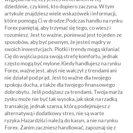
dziedzinie, czy kimś, kto dopiero zaczyna. W tym
artykule znajdziesz wiele wskazówek i informacji,
które pomogą Ci w drodze.Podczas handlu na rynku
Forex pamiętaj, aby trzymać się tego, co wiesz i
rozumiesz. Jest to ważne, ponieważ jest to jeden ze
sposobów, aby być pewnym, że jesteś mądry w
swoich inwestycjach. Plotki i trendy mogą skłaniać
Cię do wyjścia poza swoją strefę komfortu, jednak
często mogą być mylone.Kiedy handlujesz na rynku
Forex, ważne jest, abyś nie walczył z trendami ani
nie działał pod prąd. Jest to ważne dla twojego
spokoju ducha, a także dla twojego finansowego
dobrobytu. Jeśli podążasz za trendami, Twoja marża
zysku może nie być tak wysoka, jak skok na rzadką
transakcję, jednak szansa, którą podejmujesz z
alternatywą i dodatkowy stres, nie są warte
ryzyka.Hazardziści należą do kasyn, a nie na rynku
Forex. Zanim zaczniesz handlować, zapoznaj się z