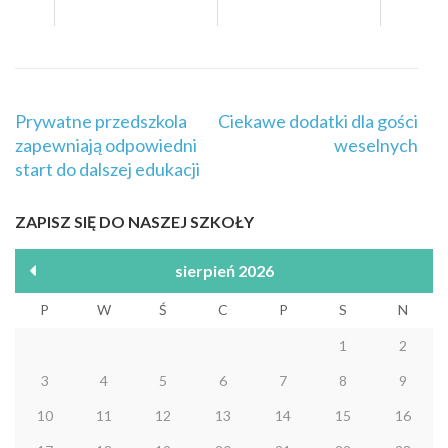
Nawigacja
Prywatne przedszkola
Ciekawe dodatki dla gości
wpisu
zapewniają odpowiedni
weselnych
start do dalszej edukacji
ZAPISZ SIĘ DO NASZEJ SZKOŁY
sierpień 2026
P
W
Ś
C
P
S
N
1
2
3
4
5
6
7
8
9
10
11
12
13
14
15
16