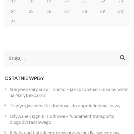
17
18
19
20
21
22
23
24
25
26
27
28
29
30
31
Szukaj:
OSTATNIE WPISY
Narybek karpia koi Tancho – jak rozpoznać unikalny wzór
na Narybek.com?
Tradycyjne włoskie słodkości do popołudniowej kawy
Używane ciągniki siodłowe – fundament transportu
długodystansowego
Relaks nad bałtykiem: rowy przyjazne dla twojego psa