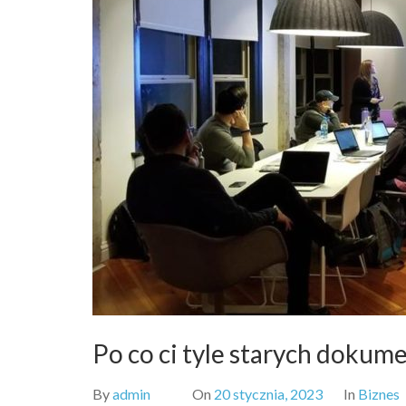
Po co ci tyle starych doku
By
admin
On
20 stycznia, 2023
In
Biznes