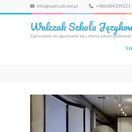
Skip
info@walczak.net.pl
+486084339121
to
content
Walczak Szkoła Języko
(Press
Enter)
Zapraszamy do zapoznania się z ofertą szkoły językowej
Sz