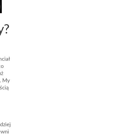
y?
hciał
to
uż
i. My
ścią
dziej
ewni