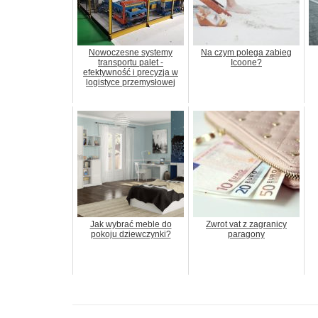
Nowoczesne systemy
Na czym polega zabieg
transportu palet -
Icoone?
efektywność i precyzja w
logistyce przemysłowej
Jak wybrać meble do
Zwrot vat z zagranicy
pokoju dziewczynki?
paragony