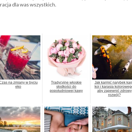
eracja dla was wszystkich.
Czas na zmiany w byciu
Tradycyjne włoskie
Jak karmić narybek kar
eko
słodkości do
koi i karasia koloroweg
popołudniowej kawy
aby zapewnić zdrowy
rozwój?