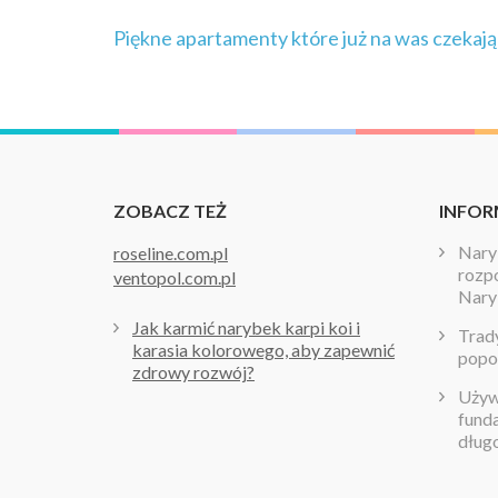
Nawigacja
Piękne apartamenty które już na was czekają
wpisu
ZOBACZ TEŻ
INFOR
Naryb
roseline.com.pl
rozpo
ventopol.com.pl
Nary
Jak karmić narybek karpi koi i
Trady
karasia kolorowego, aby zapewnić
popo
zdrowy rozwój?
Używa
fund
dług