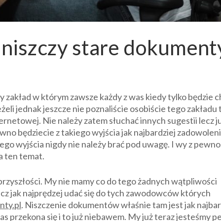
 niszczy stare dokument
ry zakład w którym zawsze każdy z was kiedy tylko będzie c
eli jednak jeszcze nie poznaliście osobiście tego zakładu 
ernetowej. Nie należy zatem słuchać innych sugestii lecz j
wno będziecie z takiego wyjścia jak najbardziej zadowolen
ego wyjścia nigdy nie należy brać pod uwagę. I wy z pewno
a ten temat.
w przyszłości. My nie mamy co do tego żadnych wątpliwości
lecz jak najprędzej udać się do tych zawodowców których
ty.pl
. Niszczenie dokumentów właśnie tam jest jak najbar
 przekona się i to już niebawem. My już teraz jesteśmy p