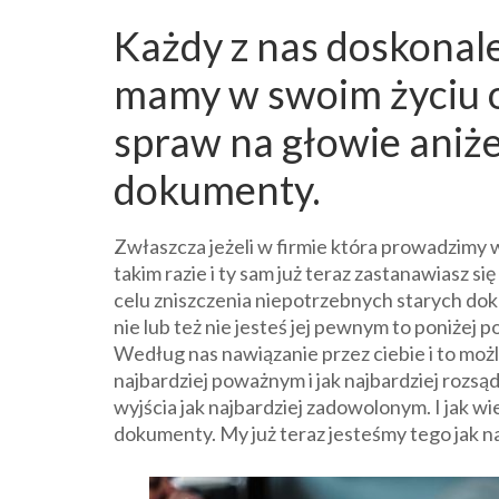
Każdy z nas doskonale
mamy w swoim życiu o
spraw na głowie aniżel
dokumenty.
Zwłaszcza jeżeli w firmie która prowadzimy
takim razie i ty sam już teraz zastanawiasz się
celu zniszczenia niepotrzebnych starych dok
nie lub też nie jesteś jej pewnym to poniżej 
Według nas nawiązanie przez ciebie i to możliwi
najbardziej poważnym i jak najbardziej rozs
wyjścia jak najbardziej zadowolonym. I jak 
dokumenty. My już teraz jesteśmy tego jak na