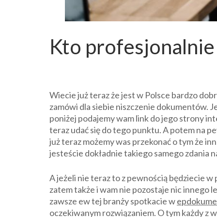
Kto profesjonalnie
Wiecie już teraz że jest w Polsce bardzo dob
zamówi dla siebie niszczenie dokumentów. Jeż
poniżej podajemy wam link do jego strony int
teraz udać się do tego punktu. A potem na pe
już teraz możemy was przekonać o tym że inn
jesteście dokładnie takiego samego zdania n
A jeżeli nie teraz to z pewnością będziecie 
zatem także i wam nie pozostaje nic innego 
zawsze ew tej branży spotkacie w
epdokumen
oczekiwanym rozwiązaniem. O tym każdy z was