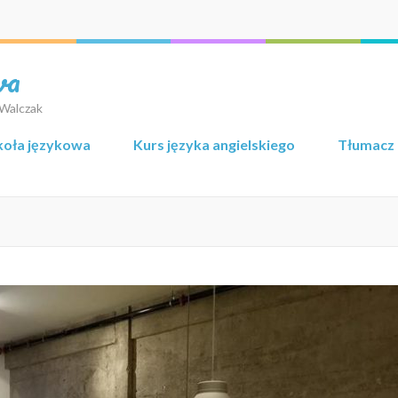
wa
 Walczak
koła językowa
Kurs języka angielskiego
Tłumacz 