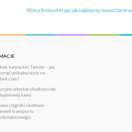
Która firma oferuje jak najlepszy masaż tantry
MACJE
ek karpia koi Tancho – jak
znać unikalny wzór na
bek.com?
cyjne włoskie słodkości do
łudniowej kawy
ne ciągniki siodłowe –
ament transportu
odystansowego