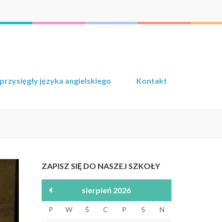
przysięgły języka angielskiego
Kontakt
ZAPISZ SIĘ DO NASZEJ SZKOŁY
sierpień 2026
P
W
Ś
C
P
S
N