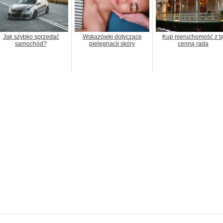
Jak szybko sprzedać
Wskazówki dotyczące
Kup nieruchomość z t
samochód?
pielęgnacji skóry
cenną radą