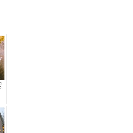
pi
o,