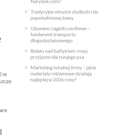
Narybek.com?
Tradycyjne włoskie słodkości do
popołudniowej kawy
Używane ciągniki siodłowe –
fundament transportu
e
długodystansowego
Relaks nad bałtykiem: rowy
przyjazne dla twojego psa
Marketing lokalnej firmy – jakie
materiały reklamowe działają
ać w
najlepiej w 2026 roku?
szcze
tare