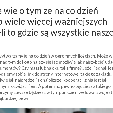
 wie o tym ze na co dzień
 wiele więcej ważniejszych
i to gdzie są wszystkie nasz
 wytwarzamy je na co dzień w ogromnych ilościach. Może w
 nad tym do kogo należy się i to możliwie jak najszybciej ud
umentów? Czy masz już na oku taką firmę? Jeżeli jednak je
podajemy tobie link do strony internetowej takiego zakładu.
e jak najprędzej jak najbliższej kooperacji z nią jest jak
ądnym rozwiązaniem. A potem na pewno będziesz z takiego
wierzymy zawsze będziesz w tym punkcie niwelował swoje s
jbardziej pewni.