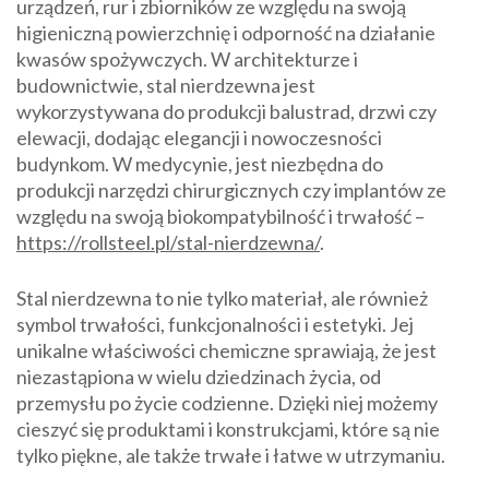
urządzeń, rur i zbiorników ze względu na swoją
higieniczną powierzchnię i odporność na działanie
kwasów spożywczych. W architekturze i
budownictwie, stal nierdzewna jest
wykorzystywana do produkcji balustrad, drzwi czy
elewacji, dodając elegancji i nowoczesności
budynkom. W medycynie, jest niezbędna do
produkcji narzędzi chirurgicznych czy implantów ze
względu na swoją biokompatybilność i trwałość –
https://rollsteel.pl/stal-nierdzewna/
.
Stal nierdzewna to nie tylko materiał, ale również
symbol trwałości, funkcjonalności i estetyki. Jej
unikalne właściwości chemiczne sprawiają, że jest
niezastąpiona w wielu dziedzinach życia, od
przemysłu po życie codzienne. Dzięki niej możemy
cieszyć się produktami i konstrukcjami, które są nie
tylko piękne, ale także trwałe i łatwe w utrzymaniu.