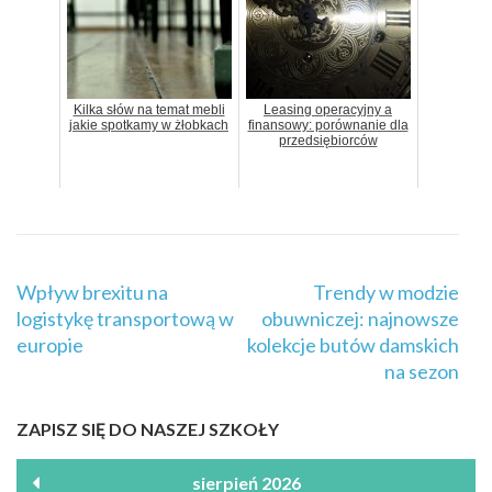
Kilka słów na temat mebli
Leasing operacyjny a
jakie spotkamy w żłobkach
finansowy: porównanie dla
przedsiębiorców
Nawigacja
Wpływ brexitu na
Trendy w modzie
wpisu
logistykę transportową w
obuwniczej: najnowsze
europie
kolekcje butów damskich
na sezon
ZAPISZ SIĘ DO NASZEJ SZKOŁY
sierpień 2026