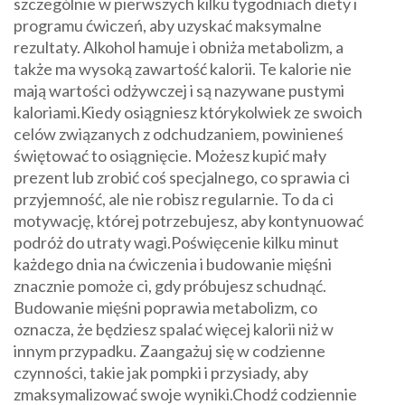
szczególnie w pierwszych kilku tygodniach diety i
programu ćwiczeń, aby uzyskać maksymalne
rezultaty. Alkohol hamuje i obniża metabolizm, a
także ma wysoką zawartość kalorii. Te kalorie nie
mają wartości odżywczej i są nazywane pustymi
kaloriami.Kiedy osiągniesz którykolwiek ze swoich
celów związanych z odchudzaniem, powinieneś
świętować to osiągnięcie. Możesz kupić mały
prezent lub zrobić coś specjalnego, co sprawia ci
przyjemność, ale nie robisz regularnie. To da ci
motywację, której potrzebujesz, aby kontynuować
podróż do utraty wagi.Poświęcenie kilku minut
każdego dnia na ćwiczenia i budowanie mięśni
znacznie pomoże ci, gdy próbujesz schudnąć.
Budowanie mięśni poprawia metabolizm, co
oznacza, że ​​będziesz spalać więcej kalorii niż w
innym przypadku. Zaangażuj się w codzienne
czynności, takie jak pompki i przysiady, aby
zmaksymalizować swoje wyniki.Chodź codziennie