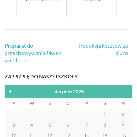
Nawigacja
Preparat do
Redukcja kosztów za
wpisu
przechowywania śliwek
biuro
w chłodni
ZAPISZ SIĘ DO NASZEJ SZKOŁY
sierpień 2026
P
W
Ś
C
P
S
N
1
2
3
4
5
6
7
8
9
10
11
12
13
14
15
16