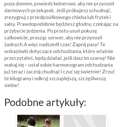
poza domem, powiedz kelnerowi, aby nie przynosił
darmowych przekąsek. Jeśli próbujesz schudnąć,
zrezygnuj z przedposiłkowego chleba lub frytek i
salsy. Prawdopodobnie będziesz głodny, czekając na
przybycie jedzenia. Po prostu usuń pokusę
całkowicie, prosząc serwer, aby nie przynosił
żadnych.A więc nadszedł czas! Zapnij pasy! Te
wskazówki dotyczące odchudzania, które właśnie
przeczytałeś, będą działać, jeśli dasz im szansę! Nie
wahaj się – ustal sobie harmonogram odchudzania
już teraz i zacznij chudnąć i czuć się świetnie! Zrzuć
te kilogramy i odkryj szczuplejszą, szczęśliwszą
siebie!
Podobne artykuły: