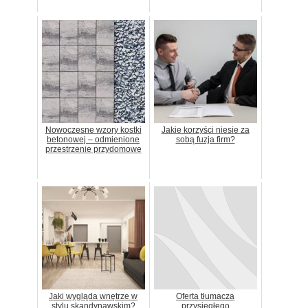
Nowoczesne wzory kostki
Jakie korzyści niesie za
betonowej – odmienione
sobą fuzja firm?
przestrzenie przydomowe
Jaki wygląda wnętrze w
Oferta tłumacza
stylu skandynawskim?
przysięgłego