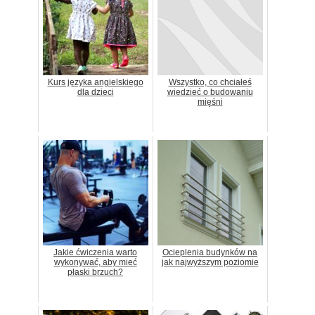
Kurs języka angielskiego
Wszystko, co chciałeś
dla dzieci
wiedzieć o budowaniu
mięśni
Jakie ćwiczenia warto
Ocieplenia budynków na
wykonywać, aby mieć
jak najwyższym poziomie
płaski brzuch?