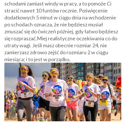
schodami zamiast windy w pracy, a to pomoże Ci
stracić nawet 10 funtów rocznie. Poświęcenie
dodatkowych 5 minut w ciągu dnia na wchodzenie
po schodach oznacza, że ​​nie będziesz musiał
zmuszać się do ćwiczeń później, gdy łatwo będziesz
się rozpraszać.Miej realistyczne oczekiwania co do
utraty wagi. Jeśli masz obecnie rozmiar 24, nie
zamierzasz zdrowo zejść do rozmiaru 2 w ciągu
miesiąca; i to jest w porządku.