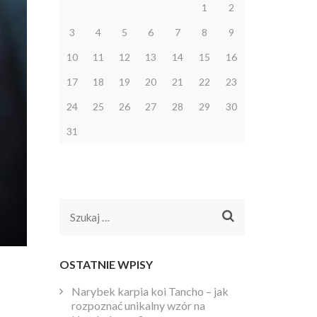
1
2
3
4
5
6
7
8
9
10
11
12
13
14
15
16
17
18
19
20
21
22
23
24
25
26
27
28
29
30
31
Szukaj:
OSTATNIE WPISY
Narybek karpia koi Tancho – jak
rozpoznać unikalny wzór na