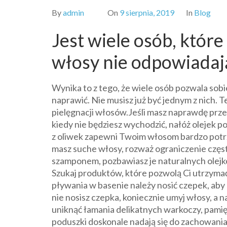
By
admin
On
9 sierpnia, 2019
In
Blog
Jest wiele osób, które
włosy nie odpowiadaj
Wynika to z tego, że wiele osób pozwala sobie
naprawić. Nie musisz już być jednym z nich.
pielęgnacji włosów.Jeśli masz naprawdę prze
kiedy nie będziesz wychodzić, nałóż olejek p
z oliwek zapewni Twoim włosom bardzo potrze
masz suche włosy, rozważ ograniczenie częs
szamponem, pozbawiasz je naturalnych olejk
Szukaj produktów, które pozwolą Ci utrzymać
pływania w basenie należy nosić czepek, aby
nie nosisz czepka, koniecznie umyj włosy, a n
uniknąć łamania delikatnych warkoczy, pamię
poduszki doskonale nadają się do zachowani