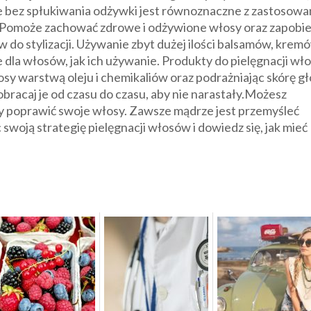
ie bez spłukiwania odżywki jest równoznaczne z zastosow
 Pomoże zachować zdrowe i odżywione włosy oraz zapobi
o stylizacji. Używanie zbyt dużej ilości balsamów, kremó
 dla włosów, jak ich używanie. Produkty do pielęgnacji w
sy warstwą oleju i chemikaliów oraz podrażniając skórę g
bracaj je od czasu do czasu, aby nie narastały.Możesz
aby poprawić swoje włosy. Zawsze mądrze jest przemyśleć
 swoją strategię pielęgnacji włosów i dowiedz się, jak mieć