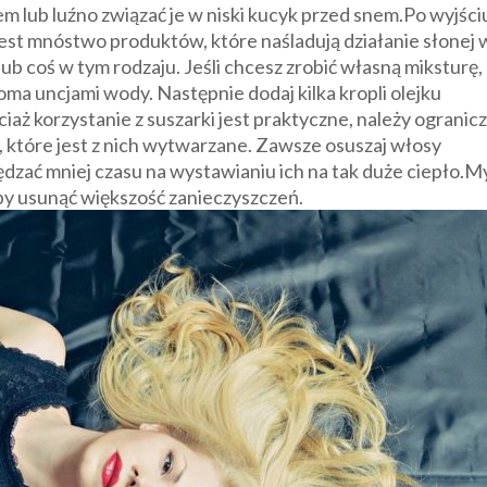
m lub luźno związać je w niski kucyk przed snem.Po wyjści
, jest mnóstwo produktów, które naśladują działanie słonej 
ub coś w tym rodzaju. Jeśli chcesz zrobić własną miksturę,
oma uncjami wody. Następnie dodaj kilka kropli olejku
ż korzystanie z suszarki jest praktyczne, należy ogranic
, które jest z nich wytwarzane. Zawsze osuszaj włosy
pędzać mniej czasu na wystawianiu ich na tak duże ciepło.M
by usunąć większość zanieczyszczeń.