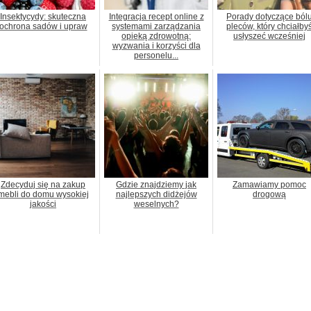
Insektycydy: skuteczna
Integracja recept online z
Porady dotyczące ból
ochrona sadów i upraw
systemami zarządzania
pleców, który chciałby
opieką zdrowotną:
usłyszeć wcześniej
wyzwania i korzyści dla
personelu...
Zdecyduj się na zakup
Gdzie znajdziemy jak
Zamawiamy pomoc
mebli do domu wysokiej
najlepszych didżejów
drogową
jakości
weselnych?