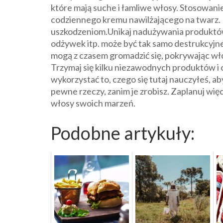
które mają suche i łamliwe włosy. Stosowan
codziennego kremu nawilżającego na twarz.
uszkodzeniom.Unikaj nadużywania produktów d
odżywek itp. może być tak samo destrukcyjne
mogą z czasem gromadzić się, pokrywając wło
Trzymaj się kilku niezawodnych produktów i o
wykorzystać to, czego się tutaj nauczyłeś, 
pewne rzeczy, zanim je zrobisz. Zaplanuj więc
włosy swoich marzeń.
Podobne artykuły: