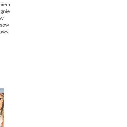
aniem
egnie
w,
łosów
łowy.