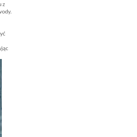
u z
wody.
zyć
yjąc