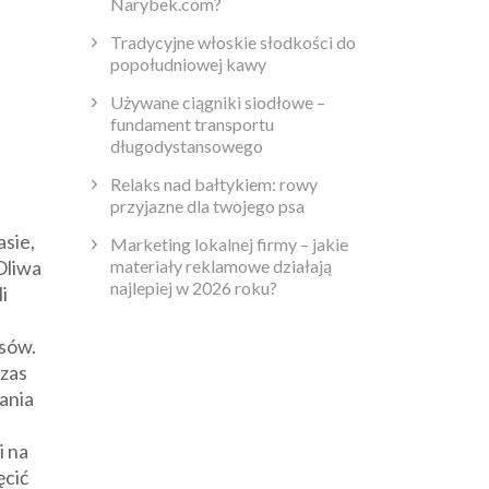
Narybek.com?
Tradycyjne włoskie słodkości do
popołudniowej kawy
Używane ciągniki siodłowe –
fundament transportu
długodystansowego
Relaks nad bałtykiem: rowy
przyjazne dla twojego psa
asie,
Marketing lokalnej firmy – jakie
materiały reklamowe działają
Oliwa
najlepiej w 2026 roku?
i
osów.
czas
ania
i na
ęcić