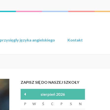
przysięgły języka angielskiego
Kontakt
ZAPISZ SIĘ DO NASZEJ SZKOŁY
sierpień 2026
P
W
Ś
C
P
S
N