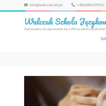
Skip
info@walczak.net.pl
+486084339121
to
content
Walczak Szkoła Języko
(Press
Enter)
Zapraszamy do zapoznania się z ofertą szkoły językowej
Sz