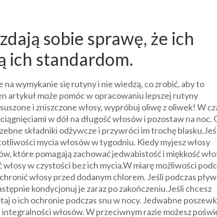
 zdają sobie sprawę, że ich
ą ich standardom.
 na wymykanie się rutyny i nie wiedzą, co zrobić, aby to
 Ten artykuł może pomóc w opracowaniu lepszej rutyny
suszone i zniszczone włosy, wypróbuj oliwę z oliwek! W cz
ociągnięciami w dół na długość włosów i pozostaw na noc. 
bne składniki odżywcze i przywróci im trochę blasku.Jeśl
totliwości mycia włosów w tygodniu. Kiedy myjesz włosy
ów, które pomagają zachować jedwabistość i miękkość wł
 włosy w czystości bez ich mycia.W miarę możliwości pod
 chronić włosy przed dodanym chlorem. Jeśli podczas pływ
astępnie kondycjonuj je zaraz po zakończeniu.Jeśli chcesz
taj o ich ochronie podczas snu w nocy. Jedwabne poszewk
a integralności włosów. W przeciwnym razie możesz poświ