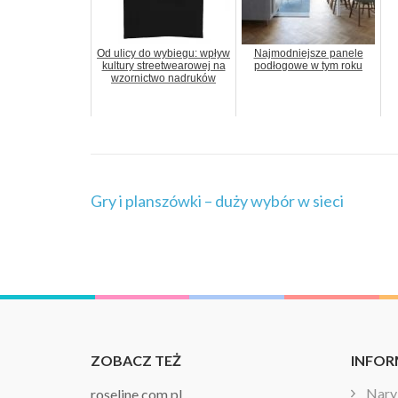
Od ulicy do wybiegu: wpływ
Najmodniejsze panele
kultury streetwearowej na
podłogowe w tym roku
wzornictwo nadruków
Nawigacja
Gry i planszówki – duży wybór w sieci
wpisu
ZOBACZ TEŻ
INFOR
Naryb
roseline.com.pl