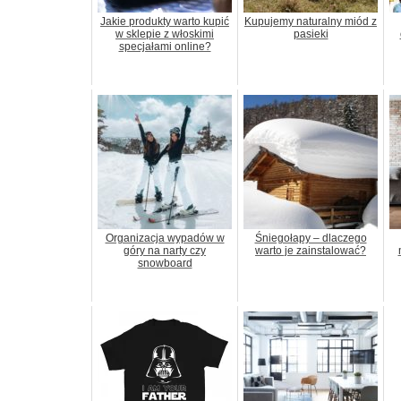
Jakie produkty warto kupić
Kupujemy naturalny miód z
w sklepie z włoskimi
pasieki
specjałami online?
Organizacja wypadów w
Śniegołapy – dlaczego
góry na narty czy
warto je zainstalować?
snowboard