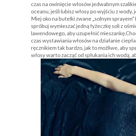
czas na owinięcie włosów jedwabnym szalikie
oceanu, jeśli lubisz włosy po wyjściu z wody
Miej oko na butelki zwane „solnym sprayem” l
spróbuj wymieszać jedną łyżeczkę soli z ośmi
lawendowego, aby uzupełnić mieszankę.Chocia
czas wystawiania włosów na działanie ciepła
ręcznikiem tak bardzo, jak to możliwe, aby s
włosy warto zacząć od spłukania ich wodą, a