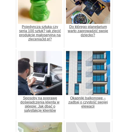
Pojedyncza sztuka czy
Do którego planetarium
seria 100 sztuk? jak zlecić
warto zaprowadzić swoje
produkcję małoseryjną na
dziecko?
zlecenia3d.pl?
Sposoby na poprawę
Okapniki balkonowe –
doświadczenia klienta w
zadbaj o czystość swojej
sklepie: Jak dbać o
elewacji
satysfakcję klientów