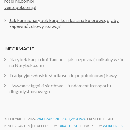
roseline.com.pl
ventopol.com.pl
Jak karmić narybek karpi koi i karasia kolorowego, aby
zapewnić zdrowy rozwój?
INFORMACJE
Narybek karpia koi Tancho – jak rozpoznać unikalny wzór
na Narybek.com?
Tradycyjne włoskie słodkości do popołudniowej kawy
Używane ciągniki siodłowe – fundament transportu
długodystansowego
© COPYRIGHT 2026
WALCZAK SZKOŁA JĘZYKOWA
. PRESCHOOL AND
KINDERGARTEN | DEVELOPED BY
RARA THEME
. POWERED BY
WORDPRESS.