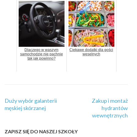
Dlaczego w waszym
Ciekawe dodatki dla gości
samochodzie nie pachnie
weselnych
tak jak powinno?
Nawigacja
Duży wybór galanterii
Zakup i montaż
wpisu
męskiej skórzanej
hydrantów
wewnętrznych
ZAPISZ SIĘ DO NASZEJ SZKOŁY