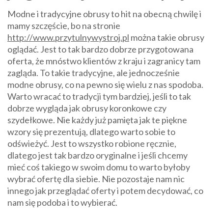
Modne i tradycyjne obrusy to hit na obecną chwilę i
mamy szczęście, bo na stronie
http://www.przytulnywystroj.pl
można takie obrusy
oglądać. Jest to tak bardzo dobrze przygotowana
oferta, że mnóstwo klientów z kraju i zagranicy tam
zagląda. To takie tradycyjne, ale jednocześnie
modne obrusy, co na pewno się wielu z nas spodoba.
Warto wracać to tradycji tym bardziej, jeśli to tak
dobrze wygląda jak obrusy koronkowe czy
szydełkowe. Nie każdy już pamięta jak te piękne
wzory się prezentują, dlatego warto sobie to
odświeżyć. Jest to wszystko robione ręcznie,
dlatego jest tak bardzo oryginalne i jeśli chcemy
mieć coś takiego w swoim domu to warto byłoby
wybrać ofertę dla siebie. Nie pozostaje nam nic
innego jak przeglądać oferty i potem decydować, co
nam się podoba i to wybierać.