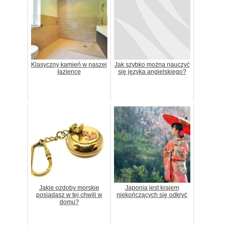
Klasyczny kamień w naszej
Jak szybko można nauczyć
łazience
się języka angielskiego?
Jakie ozdoby morskie
Japonia jest krajem
posiadasz w tej chwili w
niekończących się odkryć
domu?