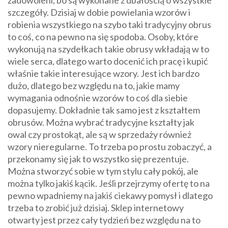
szczegóły. Dzisiaj w dobie powielania wzorów i
robienia wszystkiego na szybo taki tradycyjny obrus
to coś, co na pewno na się spodoba. Osoby, które
wykonują na szydełkach takie obrusy wkładają w to
wiele serca, dlatego warto docenić ich pracę i kupić
właśnie takie interesujące wzory. Jest ich bardzo
dużo, dlatego bez względu na to, jakie mamy
wymagania odnośnie wzorów to coś dla siebie
dopasujemy. Dokładnie tak samo jest z kształtem
obrusów. Można wybrać tradycyjne kształty jak
owal czy prostokąt, ale są w sprzedaży również
wzory nieregularne. To trzeba po prostu zobaczyć, a
przekonamy się jak to wszystko się prezentuje.
Można stworzyć sobie w tym stylu cały pokój, ale
można tylko jakiś kącik. Jeśli przejrzymy ofertę to na
pewno wpadniemy na jakiś ciekawy pomysł i dlatego
trzeba to zrobić już dzisiaj. Sklep internetowy
otwarty jest przez cały tydzień bez względu na to