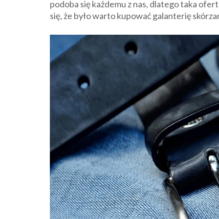
podoba się każdemu z nas, dlatego taka ofe
się, że było warto kupować galanterię skórza