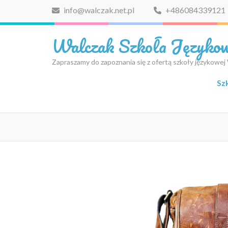
Skip
info@walczak.net.pl
+486084339121
to
content
Walczak Szkoła Języko
(Press
Enter)
Zapraszamy do zapoznania się z ofertą szkoły językowej
Sz