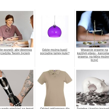
ie pozwól, aby depresja
Gdzie można kupić
Wsparcie prawne na
rządziła Twoim życiem
porządne lampy kule?
każdym etagu - kancela
prawna, na którą może
liczyć
 warto wiedzieć na temat
Odzież reklamowa dla
Świetne i bardzo korzys