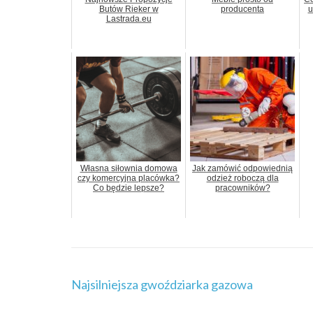
Butów Rieker w
producenta
u
Lastrada.eu
Własna siłownia domowa
Jak zamówić odpowiednią
czy komercyjna placówka?
odzież roboczą dla
Co będzie lepsze?
pracowników?
Nawigacja
Najsilniejsza gwoździarka gazowa
wpisu