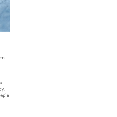
 co
h
a
dy,
lepie