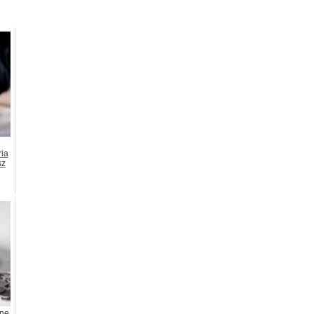
ria
sz
tne