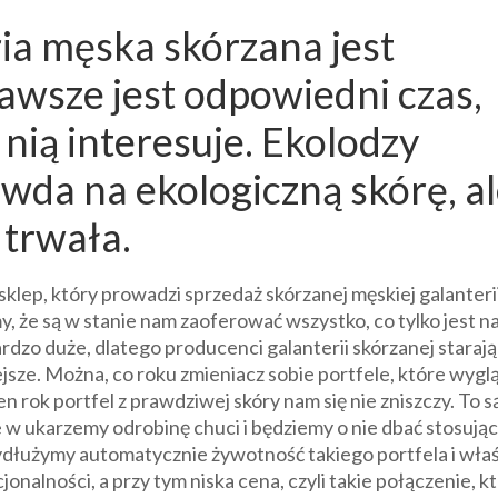
ria męska skórzana jest
awsze jest odpowiedni czas,
 nią interesuje. Ekolodzy
wda na ekologiczną skórę, a
 trwała.
klep, który prowadzi sprzedaż skórzanej męskiej galanterii
my, że są w stanie nam zaoferować wszystko, co tylko jest 
dzo duże, dlatego producenci galanterii skórzanej starają 
jsze. Można, co roku zmieniacz sobie portfele, które wygl
 rok portfel z prawdziwej skóry nam się nie zniszczy. To s
ze w ukarzemy odrobinę chuci i będziemy o nie dbać stosując
dłużymy automatycznie żywotność takiego portfela i wła
onalności, a przy tym niska cena, czyli takie połączenie, k