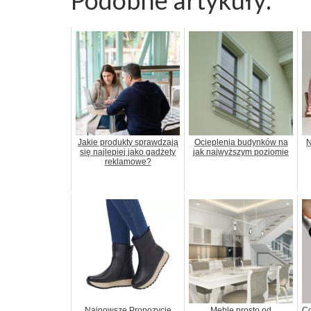
Podobne artykuły:
Jakie produkty sprawdzają
Ocieplenia budynków na
N
się najlepiej jako gadżety
jak najwyższym poziomie
reklamowe?
Najnowsze Propozycje
Meble prosto od
Co