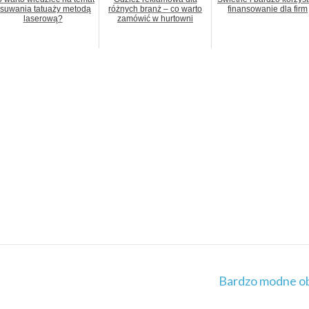
suwania tatuaży metodą
różnych branż – co warto
finansowanie dla firm
laserową?
zamówić w hurtowni
Bardzo modne o