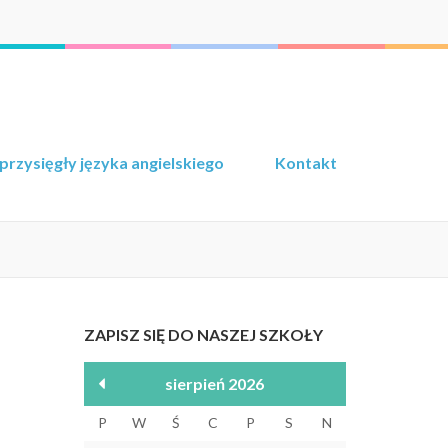
przysięgły języka angielskiego
Kontakt
ZAPISZ SIĘ DO NASZEJ SZKOŁY
sierpień 2026
P
W
Ś
C
P
S
N