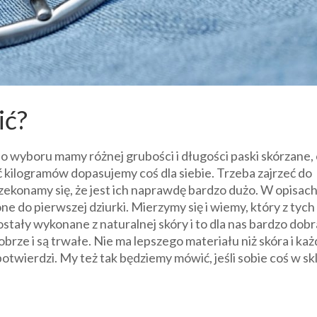
ić?
Do wyboru mamy różnej grubości i długości paski skórzane,
ść kilogramów dopasujemy coś dla siebie. Trzeba zajrzeć do
rzekonamy się, że jest ich naprawdę bardzo dużo. W opisac
e do pierwszej dziurki. Mierzymy się i wiemy, który z tych
stały wykonane z naturalnej skóry i to dla nas bardzo dobr
rze i są trwałe. Nie ma lepszego materiału niż skóra i każ
potwierdzi. My też tak będziemy mówić, jeśli sobie coś w sk