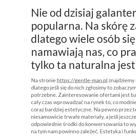
Nie od dzisiaj galante
popularna. Na skórę z
dlatego wiele osób się
namawiają nas, co pra
tylko ta naturalna jest
Na stronie
https://gentle-man.pl
znajdziemy s
dlatego jeśli się do nich zgłosimy to zobaczy
potrzebne. Zainteresowanie ofertami jest bar
cały czas wprowadzać na rynek to, co modnie
coraz bardziej estetyczne. Na pewno przez ten
niesamowicie trwałe materiały, a jeśli jeszc
odpowiednie środki do konwersowania to wy
na tym nam powinno zależeć. Estetyka i funkcj