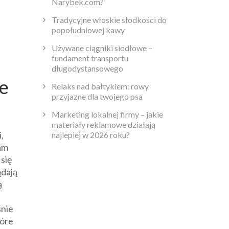
Narybek.com?
Tradycyjne włoskie słodkości do
popołudniowej kawy
Używane ciągniki siodłowe –
fundament transportu
długodystansowego
le
Relaks nad bałtykiem: rowy
przyjazne dla twojego psa
Marketing lokalnej firmy – jakie
materiały reklamowe działają
,
najlepiej w 2026 roku?
nam
się
ądają
ą
śnie
tóre