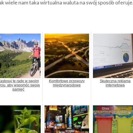
ak wiele nam taka wirtualna waluta na swój sposób oferuje
astosuj tę radę w swoim
Komfortowe przewozy
Skuteczna reklama
yciu, aby wspomóc swoją
międzynarodowe
internetowa
pamięć