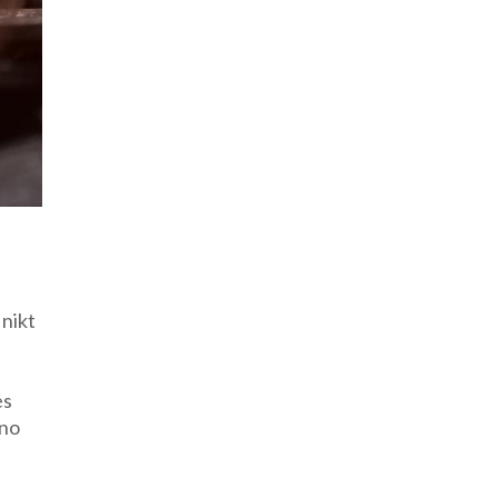
nikt
es
dno