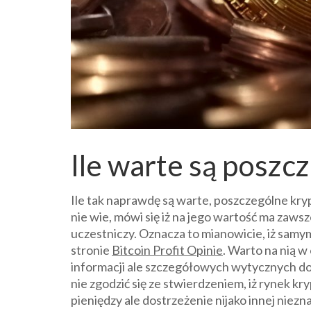
Ile warte są poszc
Ile tak naprawdę są warte, poszczególne kr
nie wie, mówi się iż na jego wartość ma zawsz
uczestniczy. Oznacza to mianowicie, iż sam
stronie
Bitcoin Profit Opinie
. Warto na nią 
informacji ale szczegółowych wytycznych d
nie zgodzić się ze stwierdzeniem, iż rynek k
pieniędzy ale dostrzeżenie nijako innej niez