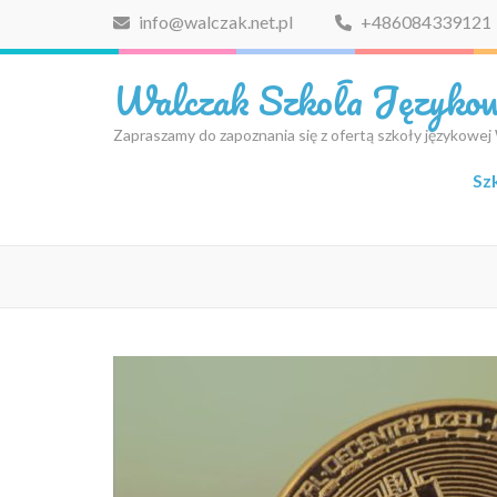
Skip
info@walczak.net.pl
+486084339121
to
content
Walczak Szkoła Języko
(Press
Enter)
Zapraszamy do zapoznania się z ofertą szkoły językowej
Sz