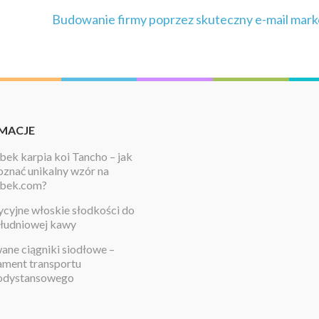
Budowanie firmy poprzez skuteczny e-mail mark
MACJE
ek karpia koi Tancho – jak
znać unikalny wzór na
bek.com?
cyjne włoskie słodkości do
łudniowej kawy
ne ciągniki siodłowe –
ament transportu
odystansowego