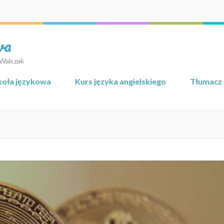
wa
 Walczak
koła językowa
Kurs języka angielskiego
Tłumacz 