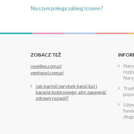
Nawigacja
Na czym polega zabieg Icoone?
wpisu
ZOBACZ TEŻ
INFOR
Naryb
roseline.com.pl
rozpo
ventopol.com.pl
Nary
Jak karmić narybek karpi koi i
Trady
karasia kolorowego, aby zapewnić
popo
zdrowy rozwój?
Używa
fund
dług