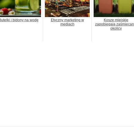
Butelki i bidony na wodę
Etyczny marketing w
Kosze miejskie
mediach
zapobiegają zaśmiecan
okolicy