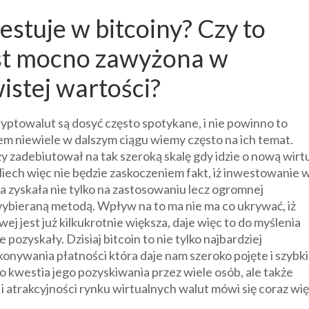
stuje w bitcoiny? Czy to
jest mocno zawyżona w
istej wartości?
ryptowalut są dosyć często spotykane, i nie powinno to
m niewiele w dalszym ciągu wiemy często na ich temat.
y zadebiutował na tak szeroką skalę gdy idzie o nową wirt
 Niech więc nie będzie zaskoczeniem fakt, iż inwestowanie 
ra zyskała nie tylko na zastosowaniu lecz ogromnej
j wybieraną metodą. Wpływ na to ma nie ma co ukrywać, iż
j jest już kilkukrotnie większa, daje więc to do myślenia
 pozyskały. Dzisiaj bitcoin to nie tylko najbardziej
nywania płatności która daje nam szeroko pojęte i szybk
ko kwestia jego pozyskiwania przez wiele osób, ale także
i atrakcyjności rynku wirtualnych walut mówi się coraz wię