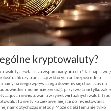
zególne kryptowaluty?
yptowaluty a zwłaszcza wspomniany bitcoin? Tak naprawdę 
e ilość osób czy transakcji w których on bezpośrednio
ym mamy na niego wpływ czego dowiemy się chociażby na
w odpowiednim momencie zerknąć, przyswoić nie tylko zakr
otyczących inwestowania w rynek wirtualnych walut. Tru
ryptowalut to nie tylko ciekawe miejsce do inwestowania
nanej nam dotychczas metody. Może dzięki temu nie tylko