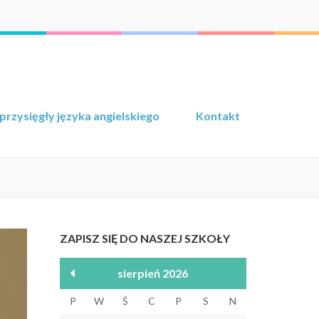
przysięgły języka angielskiego
Kontakt
ZAPISZ SIĘ DO NASZEJ SZKOŁY
sierpień 2026
P
W
Ś
C
P
S
N