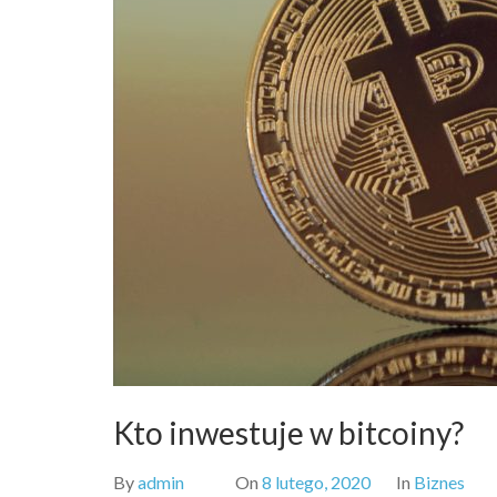
Kto inwestuje w bitcoiny?
By
admin
On
8 lutego, 2020
In
Biznes