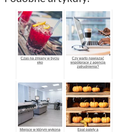
Czas na zmiany w byciu
Czy warto nawiązać
eko
współpracę z agencją
zatrudnienia?
Miejsce w którym wykona
Epal palety a