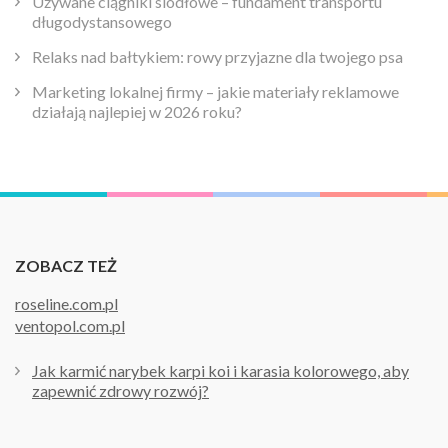
Używane ciągniki siodłowe – fundament transportu
długodystansowego
Relaks nad bałtykiem: rowy przyjazne dla twojego psa
Marketing lokalnej firmy – jakie materiały reklamowe
działają najlepiej w 2026 roku?
ZOBACZ TEŻ
roseline.com.pl
ventopol.com.pl
Jak karmić narybek karpi koi i karasia kolorowego, aby
zapewnić zdrowy rozwój?