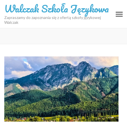
Skip
Walczak Szkoła Językowa
to
content
Zapraszamy do zapoznania się z ofertą szkoły językowej
Walczak
(Press
Enter)