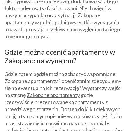
jako typową bazę noclegową, dodatkowo są z tego
faktu nader usatysfakcjonowani. Niech więc i w
naszym przypadku oraz sytuacji, Zakopane
apartamenty w pełni spełnią wszystkie wymagania
a nawet sprostają oczekiwaniom względem takiego
a nie innego miejsca.
Gdzie można ocenić apartamenty w
Zakopane na wynajem?
Gdzie zatem będzie można zobaczyć wspomniane
Zakopane apartamenty, i ocenić zanim zdecydujemy
się na ewentualną ich rezerwację? Wystarczy wejść
na stronę
Zakopane apartamenty
gdzie
rzeczywiście prezentowane są apartamenty z
prawdziwego zdarzenia. Dostęp do kilku ciekawych
opcji, a tym samym opisanie warunków czy też nijako
przedstawienie ich powinno nas co zrozumiałe
zachęcić niemal natychmiast by przybyć i pozostać w