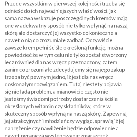
Przede wszystkim w pierwszej kolejności trzeba się
odnieść do ich najważniejszych właściwości, jak
sama nazwa wskazuje poszczególnych kremów mają
one w adekwatny sposób nie tylko wpłynąć na naszą
skórę ale dostarczyć jej wszystko co konieczne a
nawet o nią co zrozumiałe zadbać. Oczywiście
zawsze krem pełni ściśle określoną funkcję, można
powiedzieć że w tym celu nie tylko został stworzony
lecz również dla nas wręcz przeznaczony, zatem
zanim co zrozumiałe zdecydujemy się na jego zakup
trzeba być pewnym jedno, iż jest dla nas wręcz
doskonałym rozwiązaniem. Tutaj niestety pojawia
się nie lada problem, a mianowicie często nie
jesteśmy świadomi potrzeby dostarczenia ściśle
określonych witamin czy składników, które w
skuteczny sposób wpłyną na naszą skórę. Zapewnią
jej atrakcyjnych i młodzieńczy wygląd, sprawią iż jej
naprężenie czy nawilżenie będzie odpowiednie a
nawet ograniczą występowanie zmarszczek.