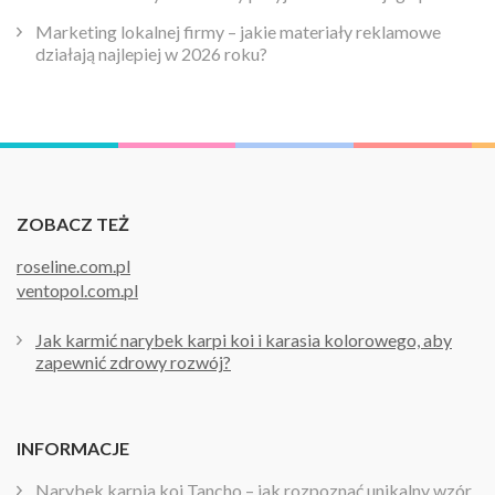
Marketing lokalnej firmy – jakie materiały reklamowe
działają najlepiej w 2026 roku?
ZOBACZ TEŻ
roseline.com.pl
ventopol.com.pl
Jak karmić narybek karpi koi i karasia kolorowego, aby
zapewnić zdrowy rozwój?
INFORMACJE
Narybek karpia koi Tancho – jak rozpoznać unikalny wzór