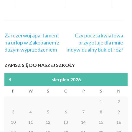
Nawigacja
Zarezerwuj apartament
Czy poczta kwiatowa
wpisu
na urlop w Zakopanem z
przygotuje dla mnie
dużym wyprzedzeniem
indywidualny bukiet róż?
ZAPISZ SIĘ DO NASZEJ SZKOŁY
sierpień 2026
P
W
Ś
C
P
S
N
1
2
3
4
5
6
7
8
9
10
11
12
13
14
15
16