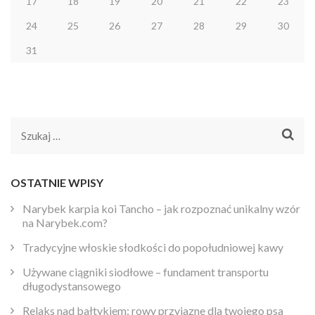
17
18
19
20
21
22
23
24
25
26
27
28
29
30
31
Szukaj:
OSTATNIE WPISY
Narybek karpia koi Tancho – jak rozpoznać unikalny wzór
na Narybek.com?
Tradycyjne włoskie słodkości do popołudniowej kawy
Używane ciągniki siodłowe – fundament transportu
długodystansowego
Relaks nad bałtykiem: rowy przyjazne dla twojego psa