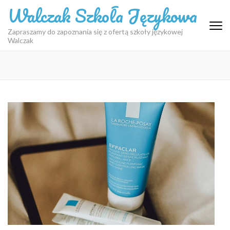
Skip
Walczak Szkoła Językowa
to
content
Zapraszamy do zapoznania się z ofertą szkoły językowej
Walczak
(Press
Enter)