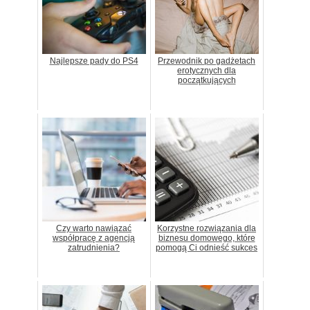
Najlepsze pady do PS4
Przewodnik po gadżetach
erotycznych dla
początkujących
Czy warto nawiązać
Korzystne rozwiązania dla
współpracę z agencją
biznesu domowego, które
zatrudnienia?
pomogą Ci odnieść sukces