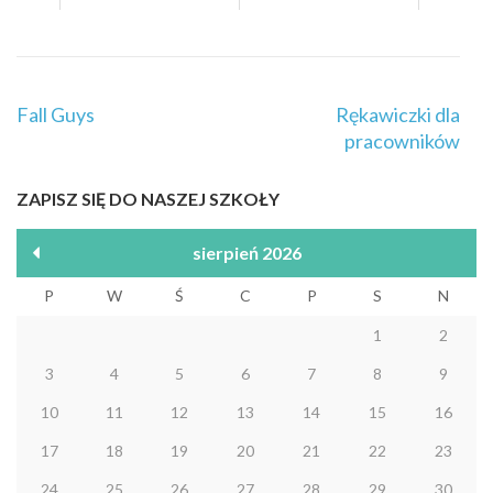
Nawigacja
Fall Guys
Rękawiczki dla
wpisu
pracowników
ZAPISZ SIĘ DO NASZEJ SZKOŁY
sierpień 2026
P
W
Ś
C
P
S
N
1
2
3
4
5
6
7
8
9
10
11
12
13
14
15
16
17
18
19
20
21
22
23
24
25
26
27
28
29
30