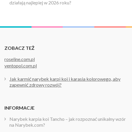
działają najlepiej w 2026 roku?
ZOBACZ TEŻ
roseline.com.pl
ventopol.com.pl
Jak karmić narybek karpi koi i karasia kolorowego, aby
zapewnić zdrowy rozwój?
INFORMACJE
Narybek karpia koi Tancho – jak rozpoznać unikalny wzór
na Narybek.com?