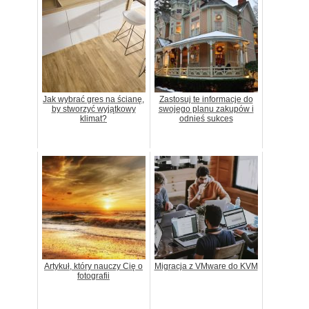
Jak wybrać gres na ścianę,
Zastosuj te informacje do
by stworzyć wyjątkowy
swojego planu zakupów i
klimat?
odnieś sukces
Artykuł, który nauczy Cię o
Migracja z VMware do KVM
fotografii