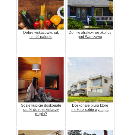
Dobre wskazówki, jak
Dom w atrakcyjnej okolicy
rzucić palenie
pod Warszawą
Gdzie kupicie doskonałe
Doskonałe biura które
szafki do rozdzielaczy
możesz sobie wynająć
ciepła?