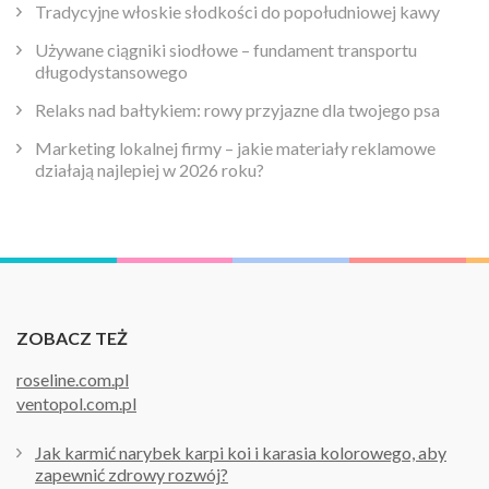
Tradycyjne włoskie słodkości do popołudniowej kawy
Używane ciągniki siodłowe – fundament transportu
długodystansowego
Relaks nad bałtykiem: rowy przyjazne dla twojego psa
Marketing lokalnej firmy – jakie materiały reklamowe
działają najlepiej w 2026 roku?
ZOBACZ TEŻ
roseline.com.pl
ventopol.com.pl
Jak karmić narybek karpi koi i karasia kolorowego, aby
zapewnić zdrowy rozwój?