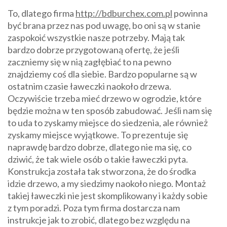
To, dlatego firma
http://bdburchex.com.pl
powinna
być brana przez nas pod uwagę, bo oni są w stanie
zaspokoić wszystkie nasze potrzeby. Mają tak
bardzo dobrze przygotowaną ofertę, że jeśli
zaczniemy się w nią zagłębiać to na pewno
znajdziemy coś dla siebie. Bardzo popularne są w
ostatnim czasie ławeczki naokoło drzewa.
Oczywiście trzeba mieć drzewo w ogrodzie, które
będzie można w ten sposób zabudować. Jeśli nam się
to uda to zyskamy miejsce do siedzenia, ale również
zyskamy miejsce wyjątkowe. To prezentuje się
naprawdę bardzo dobrze, dlatego nie ma się, co
dziwić, że tak wiele osób o takie ławeczki pyta.
Konstrukcja została tak stworzona, że do środka
idzie drzewo, a my siedzimy naokoło niego. Montaż
takiej ławeczki nie jest skomplikowany i każdy sobie
z tym poradzi. Poza tym firma dostarcza nam
instrukcje jak to zrobić, dlatego bez względu na