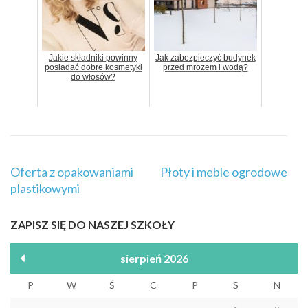
Jakie składniki powinny
Jak zabezpieczyć budynek
posiadać dobre kosmetyki
przed mrozem i wodą?
do włosów?
Nawigacja
Oferta z opakowaniami
Płoty i meble ogrodowe
wpisu
plastikowymi
ZAPISZ SIĘ DO NASZEJ SZKOŁY
sierpień 2026
P
W
Ś
C
P
S
N